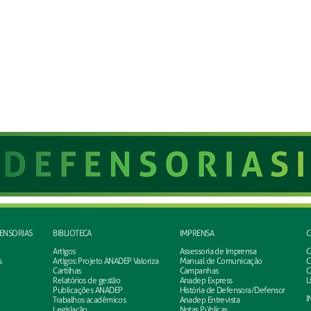
FENSORIAS
BIBLIOTECA
IMPRENSA
C
Artigos
Assessoria de Imprensa
C
s
Artigos: Projeto ANADEP Valoriza
Manual de Comunicação
C
Cartilhas
Campanhas
C
Relatórios de gestão
Anadep Express
L
Publicações ANADEP
História de Defensora/Defensor
I
Trabalhos acadêmicos
Anadep Entrevista
Legislação
Notas Públicas