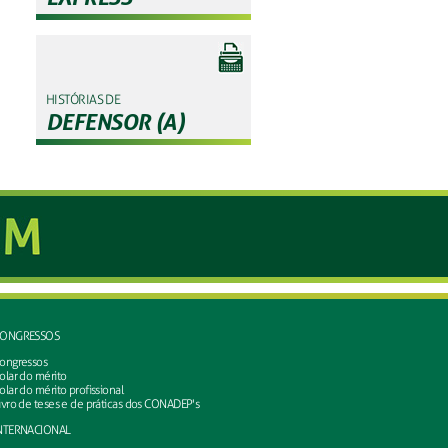
HISTÓRIAS DE
DEFENSOR (A)
ONGRESSOS
ongressos
olar do mérito
olar do mérito profissional
ivro de teses e de práticas dos CONADEP's
NTERNACIONAL