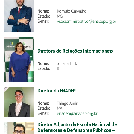
Nome:
Rômulo Carvalho
Estado:
MG
E-mail:
viceadministrativo@anadep.org.br
Diretora de Relações Internacionais
Nome:
Juliana Lintz
Estado:
RJ
Diretor da ENADEP
Nome:
Thiago Amin
Estado:
MA
E-mail:
enadep@anadep.org.br
Diretor Adjunto da Escola Nacional de
Defensoras e Defensores Públicos –