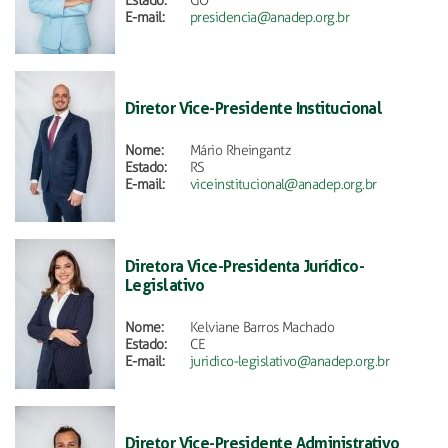
Estado:
GO
E-mail:
presidencia@anadep.org.br
Diretor Vice-Presidente Institucional
Nome:
Mário Rheingantz
Estado:
RS
E-mail:
viceinstitucional@anadep.org.br
Diretora Vice-Presidenta Jurídico-
Legislativo
Nome:
Kelviane Barros Machado
Estado:
CE
E-mail:
juridico-legislativo@anadep.org.br
Diretor Vice-Presidente Administrativo