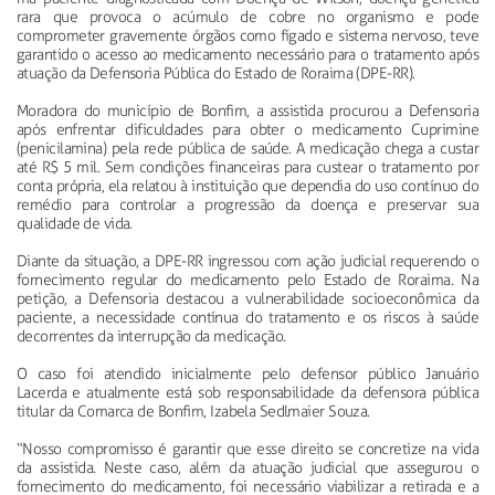
rara que provoca o acúmulo de cobre no organismo e pode
comprometer gravemente órgãos como fígado e sistema nervoso, teve
garantido o acesso ao medicamento necessário para o tratamento após
atuação da Defensoria Pública do Estado de Roraima (DPE-RR).
Moradora do município de Bonfim, a assistida procurou a Defensoria
após enfrentar dificuldades para obter o medicamento Cuprimine
(penicilamina) pela rede pública de saúde. A medicação chega a custar
até R$ 5 mil. Sem condições financeiras para custear o tratamento por
conta própria, ela relatou à instituição que dependia do uso contínuo do
remédio para controlar a progressão da doença e preservar sua
qualidade de vida.
Diante da situação, a DPE-RR ingressou com ação judicial requerendo o
fornecimento regular do medicamento pelo Estado de Roraima. Na
petição, a Defensoria destacou a vulnerabilidade socioeconômica da
paciente, a necessidade contínua do tratamento e os riscos à saúde
decorrentes da interrupção da medicação.
O caso foi atendido inicialmente pelo defensor público Januário
Lacerda e atualmente está sob responsabilidade da defensora pública
titular da Comarca de Bonfim, Izabela Sedlmaier Souza.
“Nosso compromisso é garantir que esse direito se concretize na vida
da assistida. Neste caso, além da atuação judicial que assegurou o
fornecimento do medicamento, foi necessário viabilizar a retirada e a