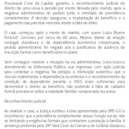
Processual Cível da Capital, garantiu o reconhecimento judicial do
direito de uma viúva à pensão por morte deixada pelo marido, após a
negativa administrativa do pedido junto à entidade de previdência
complementar. A decisão assegurou a implantação do benefício e o
pagamento das parcelas vencidas desde a data do óbito.
O caso começou após a morte do marido, com quem Luiza (Nome
fictício)* conviveu por cerca de 60 anos. Mesmo diante da relação
conjugal duradoura e da dependência econômica comprovada, o
pedido administrativo foi negado sob a justificativa de ausência de
inscrição formal como beneficiária no plano.
Sem conseguir resolver a situação na via administrativa, Luiza buscou
atendimento na Defensoria Pública, que ingressou com ação judicial
para contestar a negativa. Na petição, a instituição sustentou que o
vínculo matrimonial, a dependência econômica e o reconhecimento da
condição de dependente perante o INSS eram suficientes para
demonstrar o direito ao benefício, não podendo a falta de cadastro
formal prevalecer sobre a realidade familiar comprovada nos autos.
Reconhecimento judicial
Ao analisar o caso, a Justiça acolheu a tese apresentada pela DPE-GO e
reconheceu que a previdência complementar possui função social, não
se limitando a exigências formais que contrariem a proteção à família. A
sentença proferida pela 29ª Vara Cível da Comarca de Goiânia destacou