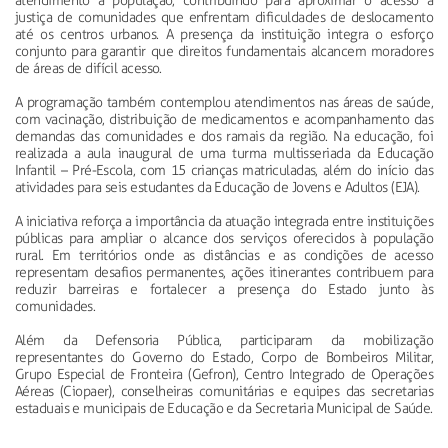
atendimento à população, contribuindo para aproximar o acesso à
justiça de comunidades que enfrentam dificuldades de deslocamento
até os centros urbanos. A presença da instituição integra o esforço
conjunto para garantir que direitos fundamentais alcancem moradores
de áreas de difícil acesso.
A programação também contemplou atendimentos nas áreas de saúde,
com vacinação, distribuição de medicamentos e acompanhamento das
demandas das comunidades e dos ramais da região. Na educação, foi
realizada a aula inaugural de uma turma multisseriada da Educação
Infantil – Pré-Escola, com 15 crianças matriculadas, além do início das
atividades para seis estudantes da Educação de Jovens e Adultos (EJA).
A iniciativa reforça a importância da atuação integrada entre instituições
públicas para ampliar o alcance dos serviços oferecidos à população
rural. Em territórios onde as distâncias e as condições de acesso
representam desafios permanentes, ações itinerantes contribuem para
reduzir barreiras e fortalecer a presença do Estado junto às
comunidades.
Além da Defensoria Pública, participaram da mobilização
representantes do Governo do Estado, Corpo de Bombeiros Militar,
Grupo Especial de Fronteira (Gefron), Centro Integrado de Operações
Aéreas (Ciopaer), conselheiras comunitárias e equipes das secretarias
estaduais e municipais de Educação e da Secretaria Municipal de Saúde.