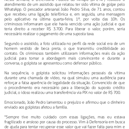
atendimento de um assistido que relatou ter sido vítima de golpe pelo
WhatsApp. O pescador artesanal João Pedro Silva, de 71 anos, contou
que recebeu uma ligação telefônica e, em seguida, uma mensagem
pelo aplicativo na última quarta-feira, 1º, por volta das 10h. Os
criminosos informaram que ele havia vencido uma ação judicial e que
teria direito a receber R$ 3.700. Para liberar o valor, porém, seria
necessário realizar o pagamento de uma suposta taxa.
Segundo o assistido, a foto utilizada no perfil da rede social era de um
homem vestido de beca preta, o que transmitiu credibilidade ao
contato. Os criminosos também utilizaram informações reais da ação
judicial para tornar a abordagem mais convincente e durante a
conversa, o golpista se apresentou como defensor público.
Na sequência, o golpista solicitou informações pessoais da vítima
durante uma chamada de vídeo, na qual simulou uma audiência para
reforçar a falsa aparência de legalidade da situação. Convencido de que
o procedimento era necessário para a liberação do suposto crédito
judicial, o idoso realizou uma transferência via PIX no valor de R$ 700.
Emocionado, João Pedro lamentou o prejuízo e afirmou que o dinheiro
enviado aos golpistas afetou a família.
"Sempre tive muito cuidado com essas ligações, mas eu estava
fragilizado e ansioso por causa do processo. Vim à Defensoria em busca
de ajuda para tentar recuperar esse valor que vai fazer falta para mim e