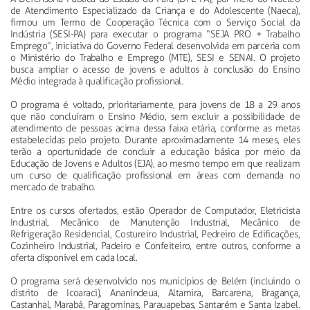
de Atendimento Especializado da Criança e do Adolescente (Naeca),
firmou um Termo de Cooperação Técnica com o Serviço Social da
Indústria (SESI-PA) para executar o programa “SEJA PRO + Trabalho
Emprego”, iniciativa do Governo Federal desenvolvida em parceria com
o Ministério do Trabalho e Emprego (MTE), SESI e SENAI. O projeto
busca ampliar o acesso de jovens e adultos à conclusão do Ensino
Médio integrada à qualificação profissional.
O programa é voltado, prioritariamente, para jovens de 18 a 29 anos
que não concluíram o Ensino Médio, sem excluir a possibilidade de
atendimento de pessoas acima dessa faixa etária, conforme as metas
estabelecidas pelo projeto. Durante aproximadamente 14 meses, eles
terão a oportunidade de concluir a educação básica por meio da
Educação de Jovens e Adultos (EJA), ao mesmo tempo em que realizam
um curso de qualificação profissional em áreas com demanda no
mercado de trabalho.
Entre os cursos ofertados, estão Operador de Computador, Eletricista
Industrial, Mecânico de Manutenção Industrial, Mecânico de
Refrigeração Residencial, Costureiro Industrial, Pedreiro de Edificações,
Cozinheiro Industrial, Padeiro e Confeiteiro, entre outros, conforme a
oferta disponível em cada local.
O programa será desenvolvido nos municípios de Belém (incluindo o
distrito de Icoaraci), Ananindeua, Altamira, Barcarena, Bragança,
Castanhal, Marabá, Paragominas, Parauapebas, Santarém e Santa Izabel.