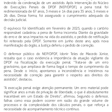
indevido da condenação de um assistido. Após intervenção do Núcleo
de Execuções Penais da DPDF (NEP/DPDF), a pena total foi
redimensionada de 67 anos, 3 meses e 14 dias para 35 anos, 5 meses e
26 dias. Dessa forma, foi assegurado o cumprimento adequado da
decisão judicial.
O equívoco foi identificado em fevereiro de 2025, quando o cartório
responsável cadastrou a pena de forma incorreta. Diante da gravidade
do erro e de seus impactos na vida do assistido, o pedido de retificação
foi reiterado pela DPDF. Somente em junho deste ano, após nova
manifestação do órgão, a Justiça deferiu o pedido de correção.
O defensor público do NEP/DPDF, Idonir Teles de Macedo Júnior,
ressalta que o caso evidencia a importância da atuação vigilante da
DPDF na fiscalização da execução penal. “Trata-se de um erro
gravíssimo, que ampliava de forma ilegal o tempo de cumprimento da
pena. Desde o início, apontamos a inconsistência e insistimos na
necessidade de correção para garantir o respeito aos direitos do
assistido”, destacou.
“A execução penal exige atenção permanente. Um erro material pode
significar anos a mais de privação de liberdade, o que é absolutamente
inaceitável em um Estado de Direito”, afirmou. Segundo o defensor,
falhas como essa podem ocorrer em razão do grande volume de
processos e da complexidade dos cálculos penais, o que reforça a
necessidade de acompanhamento técnico contínuo.