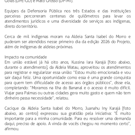
Goiás (DPE-GO) e Mato Grosso (DP-MT).
Equipes da Defensoria Pública nos três Estados e das instituições
parceiras percorreram centenas de quilômetros para levar os
atendimentos jurídicos e uma diversidade de serviços aos indígenas,
direto do território.
Cerca de mil indígenas moram na Aldeia Santa Isabel do Morro e
puderam ser atendidos nesse primeiro dia da edição 2026 do Projeto,
além de indígenas de aldeias próximas.
Impacto na comunidade
Em união estável já há oito anos, Kussina Iara Karajá [foto abaixo,
durante o atendimento], da Aldeia Watau, aproveitou os atendimentos
para registrar e regularizar essa união: “Estou muito emocionada e vou
sair daqui feliz. Uma oportunidade como essa é uma grande conquista
para quem tem dificuldade de acesso aos órgãos públicos”, disse ela,
completando: “Moramos na Ilha do Bananal e o acesso é muito difícil.
Viajar para Palmas ou outras cidades gera muito gasto e quem não tem
dinheiro passa necessidade”, relatou.
Cacique da Aldeia Santa Isabel do Morro, Juanahu Iny Karajá [foto
abaixo, ao centro] expressou sua gratidão pela iniciativa: “É muito
importante para a minha comunidade. Para eu resolver uma demanda
daqui, preciso de apoio. A vinda de vocês chegou no momento certo”,
afirmou.