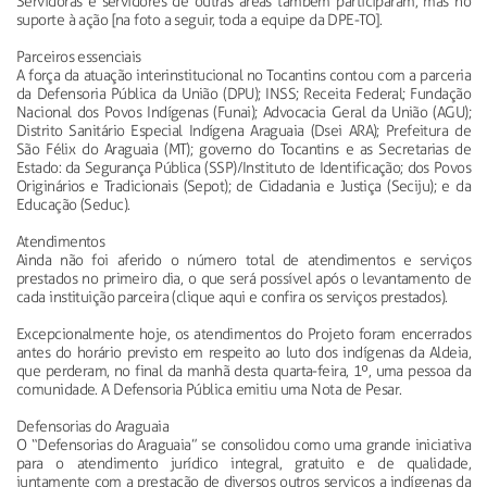
Servidoras e servidores de outras áreas também participaram, mas no
suporte à ação [na foto a seguir, toda a equipe da DPE-TO].
Parceiros essenciais
A força da atuação interinstitucional no Tocantins contou com a parceria
da Defensoria Pública da União (DPU); INSS; Receita Federal; Fundação
Nacional dos Povos Indígenas (Funai); Advocacia Geral da União (AGU);
Distrito Sanitário Especial Indígena Araguaia (Dsei ARA); Prefeitura de
São Félix do Araguaia (MT); governo do Tocantins e as Secretarias de
Estado: da Segurança Pública (SSP)/Instituto de Identificação; dos Povos
Originários e Tradicionais (Sepot); de Cidadania e Justiça (Seciju); e da
Educação (Seduc).
Atendimentos
Ainda não foi aferido o número total de atendimentos e serviços
prestados no primeiro dia, o que será possível após o levantamento de
cada instituição parceira (clique aqui e confira os serviços prestados).
Excepcionalmente hoje, os atendimentos do Projeto foram encerrados
antes do horário previsto em respeito ao luto dos indígenas da Aldeia,
que perderam, no final da manhã desta quarta-feira, 1º, uma pessoa da
comunidade. A Defensoria Pública emitiu uma Nota de Pesar.
Defensorias do Araguaia
O “Defensorias do Araguaia” se consolidou como uma grande iniciativa
para o atendimento jurídico integral, gratuito e de qualidade,
juntamente com a prestação de diversos outros serviços a indígenas da