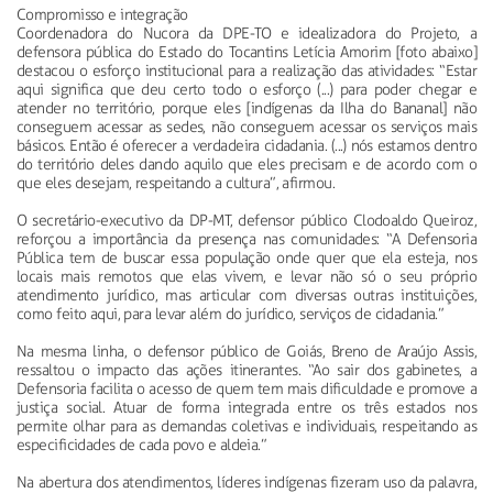
Compromisso e integração
Coordenadora do Nucora da DPE-TO e idealizadora do Projeto, a
defensora pública do Estado do Tocantins Letícia Amorim [foto abaixo]
destacou o esforço institucional para a realização das atividades: “Estar
aqui significa que deu certo todo o esforço (...) para poder chegar e
atender no território, porque eles [indígenas da Ilha do Bananal] não
conseguem acessar as sedes, não conseguem acessar os serviços mais
básicos. Então é oferecer a verdadeira cidadania. (...) nós estamos dentro
do território deles dando aquilo que eles precisam e de acordo com o
que eles desejam, respeitando a cultura”, afirmou.
O secretário-executivo da DP-MT, defensor público Clodoaldo Queiroz,
reforçou a importância da presença nas comunidades: “A Defensoria
Pública tem de buscar essa população onde quer que ela esteja, nos
locais mais remotos que elas vivem, e levar não só o seu próprio
atendimento jurídico, mas articular com diversas outras instituições,
como feito aqui, para levar além do jurídico, serviços de cidadania.”
Na mesma linha, o defensor público de Goiás, Breno de Araújo Assis,
ressaltou o impacto das ações itinerantes. “Ao sair dos gabinetes, a
Defensoria facilita o acesso de quem tem mais dificuldade e promove a
justiça social. Atuar de forma integrada entre os três estados nos
permite olhar para as demandas coletivas e individuais, respeitando as
especificidades de cada povo e aldeia.”
Na abertura dos atendimentos, líderes indígenas fizeram uso da palavra,