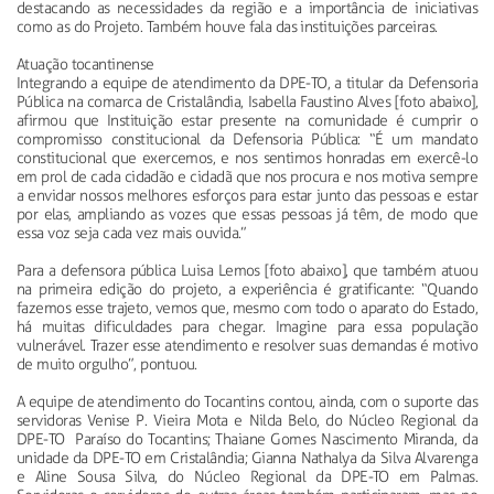
destacando as necessidades da região e a importância de iniciativas
como as do Projeto. Também houve fala das instituições parceiras.
Atuação tocantinense
Integrando a equipe de atendimento da DPE-TO, a titular da Defensoria
Pública na comarca de Cristalândia, Isabella Faustino Alves [foto abaixo],
afirmou que Instituição estar presente na comunidade é cumprir o
compromisso constitucional da Defensoria Pública: “É um mandato
constitucional que exercemos, e nos sentimos honradas em exercê-lo
em prol de cada cidadão e cidadã que nos procura e nos motiva sempre
a envidar nossos melhores esforços para estar junto das pessoas e estar
por elas, ampliando as vozes que essas pessoas já têm, de modo que
essa voz seja cada vez mais ouvida.”
Para a defensora pública Luisa Lemos [foto abaixo], que também atuou
na primeira edição do projeto, a experiência é gratificante: “Quando
fazemos esse trajeto, vemos que, mesmo com todo o aparato do Estado,
há muitas dificuldades para chegar. Imagine para essa população
vulnerável. Trazer esse atendimento e resolver suas demandas é motivo
de muito orgulho”, pontuou.
A equipe de atendimento do Tocantins contou, ainda, com o suporte das
servidoras Venise P. Vieira Mota e Nilda Belo, do Núcleo Regional da
DPE-TO Paraíso do Tocantins; Thaiane Gomes Nascimento Miranda, da
unidade da DPE-TO em Cristalândia; Gianna Nathalya da Silva Alvarenga
e Aline Sousa Silva, do Núcleo Regional da DPE-TO em Palmas.