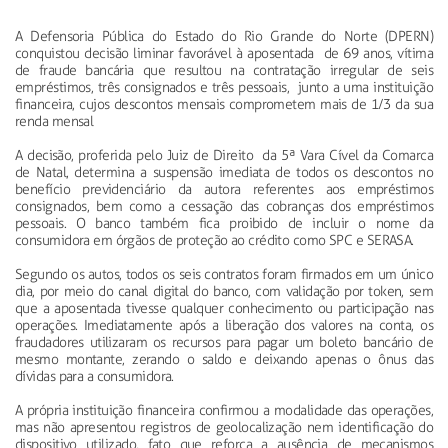
A Defensoria Pública do Estado do Rio Grande do Norte (DPERN)
conquistou decisão liminar favorável à aposentada de 69 anos, vítima
de fraude bancária que resultou na contratação irregular de seis
empréstimos, três consignados e três pessoais, junto a uma instituição
financeira, cujos descontos mensais comprometem mais de 1/3 da sua
renda mensal
A decisão, proferida pelo Juiz de Direito da 5ª Vara Cível da Comarca
de Natal, determina a suspensão imediata de todos os descontos no
benefício previdenciário da autora referentes aos empréstimos
consignados, bem como a cessação das cobranças dos empréstimos
pessoais. O banco também fica proibido de incluir o nome da
consumidora em órgãos de proteção ao crédito como SPC e SERASA.
Segundo os autos, todos os seis contratos foram firmados em um único
dia, por meio do canal digital do banco, com validação por token, sem
que a aposentada tivesse qualquer conhecimento ou participação nas
operações. Imediatamente após a liberação dos valores na conta, os
fraudadores utilizaram os recursos para pagar um boleto bancário de
mesmo montante, zerando o saldo e deixando apenas o ônus das
dívidas para a consumidora.
A própria instituição financeira confirmou a modalidade das operações,
mas não apresentou registros de geolocalização nem identificação do
dispositivo utilizado, fato que reforça a ausência de mecanismos