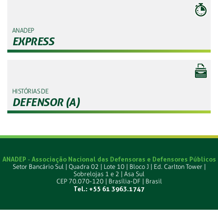
ANADEP
EXPRESS
HISTÓRIAS DE
DEFENSOR (A)
ANADEP - Associação Nacional das Defensoras e Defensores Públicos
Setor Bancário Sul | Quadra 02 | Lote 10 | Bloco J | Ed. Carlton Tower |
Sobrelojas 1 e 2 | Asa Sul
CEP 70.070-120 | Brasília-DF | Brasil
Tel.: +55 61 3963.1747