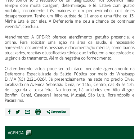
“Não somos só o resultado de um diagnóstico. Nós podemos mais,
sempre com muita coragem, determinação e fé. Estava com quatro
nódulos, inicialmente três maiores e um pequenininho, dois deles
desapareceram. Tenho um filho autista de 11 anos e uma filha de 13.
Minha luta é por eles. A Defensoria me deu a chance de continuar
vivendo”, concluiu.
Atendimento: A DPE-RR oferece atendimento gratuito presencial e
online. Para solicitar uma ação na área da saúde, é necessário
apresentar documentos pessoais e documentação médica, como laudos
atualizados, receitas e justificativa clínica que indiquem a necessidade e
urgência do tratamento. Além da negativa do fornecimento.
O atendimento virtual pode ser solicitado mediante agendamento na
Defensoria Especializada da Saúde Pública por meio do Whatsapp
D.I.V.A (95) 2121-0264. Já presencialmente, na sede no prédio Cível,
localizado na Avenida Sebastião Diniz, nº 1165, Centro, das 8h às 12h,
de segunda a sexta-feira. No interior, há unidades em Alto Alegre,
Bonfim, Cantá, Caracaraí, Iracema, Mucajaí, São Luiz, Rorainópolis e
Pacaraima.
AGENDA