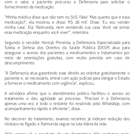
com o valor, a paciente procurou a Defensoria para solicitar o
fornecimento da medicação.
“Minha médica disse que não tem no SUS. Falei: ‘Mas quanto que é essa
medicação?’, ela mostrou e disse: ‘R$ 18 mil’. Disse: ‘Eu vou vender
minha casa’. Ela: ‘Raimunda, nem vendendo sua casa. Você vai tomar
essa medicação enquanto você viver’”, relembra.
Segundo o servidor Henryk Pimenta, a Defensoria Especializada para
Tutela e Defesa dos Direitos da Saúde Pública (DESP) atua para
assegurar o acesso dos pacientes a medicamentos e tratamentos por
meio de orientações gratuitas, com multa prevista em caso de
descumprimento.
“A Defensoria atua garantindo esse direito ao orientar gratuitamente o
paciente e, se necessário, entrar com ação judicial para obrigar o Estado
a fornecer o medicamento com urgência”, explicou.
A servidora afirma que o atendimento prático facilitou o acesso ao
tratamento e deu agilidade ao processo. “Precisei ir à Defensoria
apenas uma vez, e todo o restante foi resolvido pelo WhatsApp, com
acompanhamento rápido e eficiente”, disse.
No decorrer do tratamento, exames recentes já indicam redução dos
nódulos no fígado, e Raimunda segue na luta diária da vida.