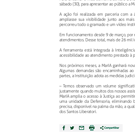
sábado (30), para apresentar ao público a Mar
A ação foi realizada em parceria com a 
ampliasse sua visibilidade junto aos mai
percorreu todo o gramado e um vídeo insti
Em funcionamento desde 9 de março, por me
atendimentos. Desse total, mais de 26 mil 
A ferramenta está integrada à Inteligência
acessibilidade ao atendimento prestado à 
Nos próximos meses, a MarIA ganhará novas 
Algumas demandas são encaminhadas ao P
partes, a Instituição adota as medidas judici
– Temos observado um volume significati
justamente quando muitos dos nossos assis
MarIA amplia o acesso à Justiça ao permi
uma unidade da Defensoria, eliminando b
precisa, disponível na palma da mão, a qua
dos Santos Liberatori.