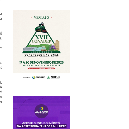
a
a
l
.
 e
o.
s
,
A
é
m
an