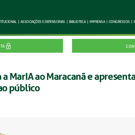
TITUCIONAL
|
ASSOCIAÇÕES E
DEFENSORIAS
|
BIBLIOTECA
|
IMPRENSA
|
CONGRESSOS
|
ITA
CON
a a MarIA ao Maracanã e apresent
ao público