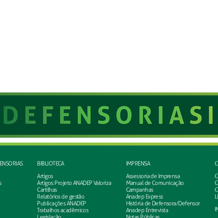
FENSORIAS
BIBLIOTECA
IMPRENSA
C
Artigos
Assessoria de Imprensa
C
s
Artigos: Projeto ANADEP Valoriza
Manual de Comunicação
C
Cartilhas
Campanhas
C
Relatórios de gestão
Anadep Express
L
Publicações ANADEP
História de Defensora/Defensor
I
Trabalhos acadêmicos
Anadep Entrevista
Legislação
Notas Públicas