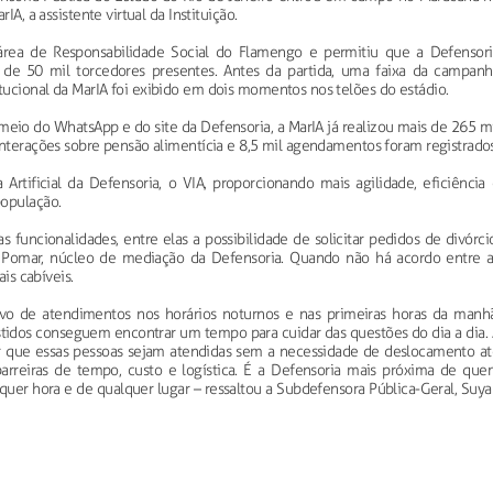
IA, a assistente virtual da Instituição.
área de Responsabilidade Social do Flamengo e permitiu que a Defensori
s de 50 mil torcedores presentes. Antes da partida, uma faixa da campanh
tucional da MarIA foi exibido em dois momentos nos telões do estádio.
io do WhatsApp e do site da Defensoria, a MarIA já realizou mais de 265 mi
interações sobre pensão alimentícia e 8,5 mil agendamentos foram registrados
 Artificial da Defensoria, o VIA, proporcionando mais agilidade, eficiência
população.
funcionalidades, entre elas a possibilidade de solicitar pedidos de divórci
omar, núcleo de mediação da Defensoria. Quando não há acordo entre a
ais cabíveis.
vo de atendimentos nos horários noturnos e nas primeiras horas da manhã
tidos conseguem encontrar um tempo para cuidar das questões do dia a dia. 
tir que essas pessoas sejam atendidas sem a necessidade de deslocamento at
arreiras de tempo, custo e logística. É a Defensoria mais próxima de que
lquer hora e de qualquer lugar – ressaltou a Subdefensora Pública-Geral, Suy