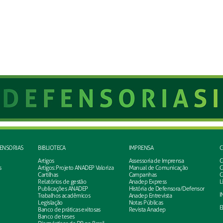
FENSORIAS
BIBLIOTECA
IMPRENSA
C
Artigos
Assessoria de Imprensa
C
s
Artigos: Projeto ANADEP Valoriza
Manual de Comunicação
C
Cartilhas
Campanhas
C
Relatórios de gestão
Anadep Express
L
Publicações ANADEP
História de Defensora/Defensor
I
Trabalhos acadêmicos
Anadep Entrevista
Legislação
Notas Públicas
E
Banco de práticas exitosas
Revista Anadep
Banco de teses