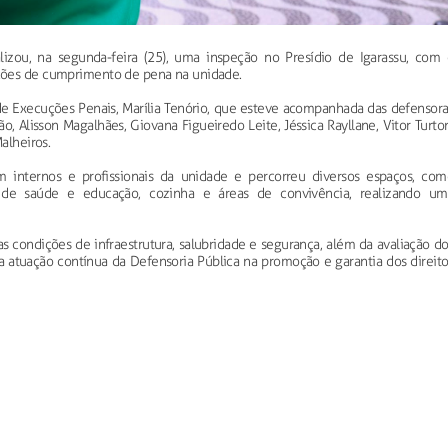
izou, na segunda-feira (25), uma inspeção no Presídio de Igarassu, com 
ções de cumprimento de pena na unidade.
de Execuções Penais, Marília Tenório, que esteve acompanhada das defensora
o, Alisson Magalhães, Giovana Figueiredo Leite, Jéssica Rayllane, Vitor Turto
alheiros.
m internos e profissionais da unidade e percorreu diversos espaços, com
res de saúde e educação, cozinha e áreas de convivência, realizando um
as condições de infraestrutura, salubridade e segurança, além da avaliação d
a atuação contínua da Defensoria Pública na promoção e garantia dos direit