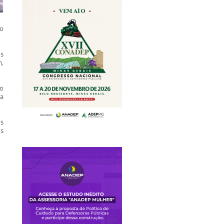
o
s
n,
o
a
os
os