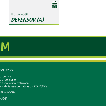
HISTÓRIAS DE
DEFENSOR (A)
ONGRESSOS
ongressos
olar do mérito
olar do mérito profissional
ivro de teses e de práticas dos CONADEP's
NTERNACIONAL
NADEP