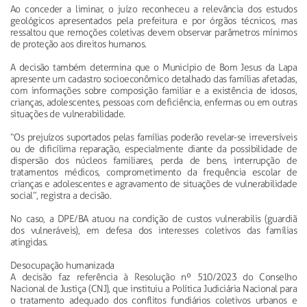
Ao conceder a liminar, o juízo reconheceu a relevância dos estudos
geológicos apresentados pela prefeitura e por órgãos técnicos, mas
ressaltou que remoções coletivas devem observar parâmetros mínimos
de proteção aos direitos humanos.
A decisão também determina que o Município de Bom Jesus da Lapa
apresente um cadastro socioeconômico detalhado das famílias afetadas,
com informações sobre composição familiar e a existência de idosos,
crianças, adolescentes, pessoas com deficiência, enfermas ou em outras
situações de vulnerabilidade.
“Os prejuízos suportados pelas famílias poderão revelar-se irreversíveis
ou de dificílima reparação, especialmente diante da possibilidade de
dispersão dos núcleos familiares, perda de bens, interrupção de
tratamentos médicos, comprometimento da frequência escolar de
crianças e adolescentes e agravamento de situações de vulnerabilidade
social”, registra a decisão.
No caso, a DPE/BA atuou na condição de custos vulnerabilis (guardiã
dos vulneráveis), em defesa dos interesses coletivos das famílias
atingidas.
Desocupação humanizada
A decisão faz referência à Resolução nº 510/2023 do Conselho
Nacional de Justiça (CNJ), que instituiu a Política Judiciária Nacional para
o tratamento adequado dos conflitos fundiários coletivos urbanos e