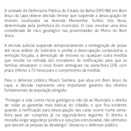
A unidade da Defensoria Pública do Estado da Bahia (DPE/BA) em Bom
Jesus da Lapa obteve decisão liminar que suspende a desocupação de
imóveis localizados na Avenida Monsenhor Turíbio Vila Nova,
determinada pela prefeitura do município. O caso envolve uma área
considerada de risco geológico nas proximidades do Morro do Bom
Jesus.
A decisão judicial suspende temporariamente a reintegração de posse
até nova análise do Judiciário e proíbe a desocupação compulsória, a
remoção forçada, a demolição de imóveis ou qualquer outra medida
que resulte na retirada dos moradores. As notificações para que as
famílias deixassem o local foram entregues na sexta-feira (29), com
prazo inferior a 72 horas para o cumprimento da medida.
Para o defensor público Moacir Santana, que atua em Bom Jesus da
Lapa, a decisão representa uma importante garantia dos direitos
fundamentais da população atingida.
“Proteger a vida contra riscos geológicos não dá ao Município o direito
de violar as garantias mais básicas do cidadão, o que fica evidente
quando a notificação para desocupação das casas ocorre numa sexta-
feira para ser cumprida já na segunda-feira seguinte. O direito à
moradia exige segurança jurídica e soluções estruturadas, não ultimatos
que lancem as pessoas ao desabrigo”, destacou o defensor público.