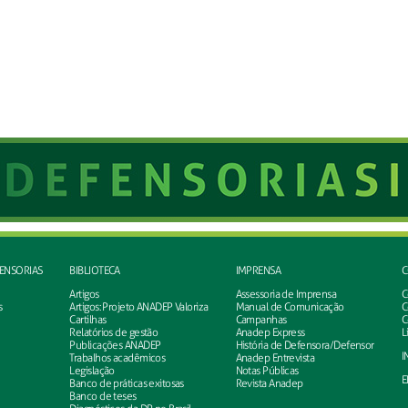
FENSORIAS
BIBLIOTECA
IMPRENSA
C
Artigos
Assessoria de Imprensa
C
s
Artigos: Projeto ANADEP Valoriza
Manual de Comunicação
C
Cartilhas
Campanhas
C
Relatórios de gestão
Anadep Express
L
Publicações ANADEP
História de Defensora/Defensor
I
Trabalhos acadêmicos
Anadep Entrevista
Legislação
Notas Públicas
E
Banco de práticas exitosas
Revista Anadep
Banco de teses