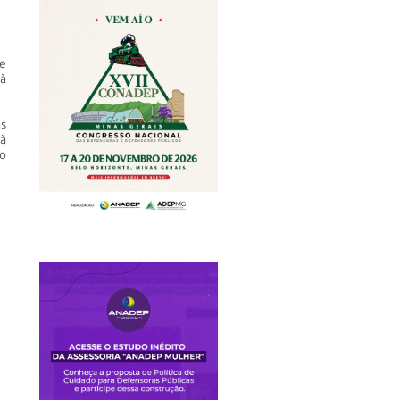
e
à
s
à
io