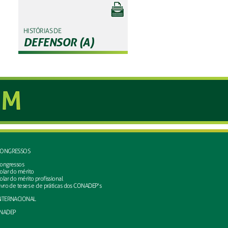
HISTÓRIAS DE
DEFENSOR (A)
ONGRESSOS
ongressos
olar do mérito
olar do mérito profissional
ivro de teses e de práticas dos CONADEP's
NTERNACIONAL
NADEP