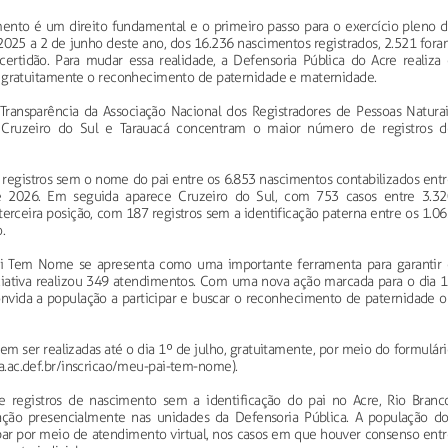
mento é um direito fundamental e o primeiro passo para o exercício pleno d
 2025 a 2 de junho deste ano, dos 16.236 nascimentos registrados, 2.521 for
certidão. Para mudar essa realidade, a Defensoria Pública do Acre realiza 
gratuitamente o reconhecimento de paternidade e maternidade.
ransparência da Associação Nacional dos Registradores de Pessoas Naturai
o, Cruzeiro do Sul e Tarauacá concentram o maior número de registros d
2 registros sem o nome do pai entre os 6.853 nascimentos contabilizados ent
 2026. Em seguida aparece Cruzeiro do Sul, com 753 casos entre 3.32
terceira posição, com 187 registros sem a identificação paterna entre os 1.0
.
ai Tem Nome se apresenta como uma importante ferramenta para garantir 
niciativa realizou 349 atendimentos. Com uma nova ação marcada para o dia 
onvida a população a participar e buscar o reconhecimento de paternidade o
dem ser realizadas até o dia 1º de julho, gratuitamente, por meio do formulár
ria.ac.def.br/inscricao/meu-pai-tem-nome).
registros de nascimento sem a identificação do pai no Acre, Rio Branco
ação presencialmente nas unidades da Defensoria Pública. A população do
ar por meio de atendimento virtual, nos casos em que houver consenso entr