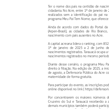
Ter o nome dos pais na certidão de nasci
cidadania. No Acre, entre 1º de janeiro de
realizados sem a identificação do pai na 
programa Meu Pai Tem Nome, que oferece 
Ainda de acordo com dados do Portal da T
(Arpen-Brasil), as cidades de Rio Branc
nascimento com pais ausentes no Acre.
A capital acreana lidera o ranking, com 85
1º de janeiro de 2025 a 2 de junho de
nascimentos registrados. Tarauacá ocupa a 
nascimentos registrados no mesmo período
Diante desse cenário, o programa Meu P
direito à filiação. Na edição de 2025, a i
de agosto, a Defensoria Pública do Acre c
maternidade de forma gratuita.
Para participar do evento, as inscrições po
online disponível no link ( https://defenso
Por concentrarem os maiores números de 
Cruzeiro do Sul e Tarauacá receberão a 
demais municípios também poderá particip