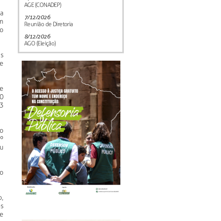
AGE (CONADEP)
a
7/12/2026
am
Reunião de Diretoria
o
8/12/2026
AGO (Eleição)
s
e
re
0
63
o
1º
u
io
,
s
e