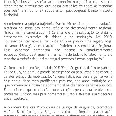
instituição busca, mas não só no atendimento jurídico, mas sim no
atendimento extrajurídico que possa auxiliá-los de todas as maneiras
possíveis”, afirmou o 2º subdefensor público-geral Danilo Frasseto
Michelini.
Ao relembrar a própria trajetória, Danilo Michelini pontuou a evolução
histórica da Instituição como reflexo do desenvolvimento regional.
“Iniciei minha carreira aqui há 18 anos e é uma satisfação constatar o
crescimento expressivo da cidade e da instituição. Até 2010,
contávamos com apenas cinco defensores públicos na região; hoje,
somamos 18 órgãos de atuação e 19 defensores em toda a Regional.
Essa expansão demonstra não apenas o amadurecimento
socioeconômico de Araguaína, mas, acima de tudo, o fortalecimento e o
respeito à assistência jurídica integral prestada à nossa população.”
O diretor do Núcleo Regional da DPE-TO de Araguaína, defensor público
Felipe Cury, celebrou a grande participação da população e destacou o
caráter prático da mobilização: “É uma felicidade para a gente ver a
casa cheia. Nada mais gratificante para nós, enquanto instituição, do
que comemorar a nossa data comemorativa ofertando serviços públicos.
É um dia em que o cidadão pode vir não apenas para resolver um
problema jurídico, mas para comemorar junto e exercer sua cidadania
ativa”, destacou.
A coordenadora das Promotorias de Justiça de Araguaína, promotora
Valéria Buso Rodrigues Borges, ressaltou o impacto da atuação