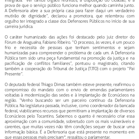
integrada. “Ver tantos órgãos reunidos, à disposição do cidadão, é a
prova de que o serviço público funciona melhor quando caminha junto.
A Defensoria abre a sua própria casa para fazer daqui um verdadeiro
mutirão de dignidade”, declarou a promotora, que relembrou com
orgulho ter integrado a classe dos Defensores Públicos no início de sua
carreira jurídica.
O caráter humanizado das ações foi destacado pelo juiz diretor do
Fórum de Araguaína, Fabiano Ribeiro. “O processo, às vezes, é um pouco
frio e necessita de pessoas que tenham sentimentos e sejam
humanizadas para compreender o problema de cada um. A Defensoria
Pública tem sido uma peça fundamental na promoção da justiça e na
pacificação de conflitos familiares”, pontuou o magistrado, citando
também a cooperação do Tribunal de Justiça (TJTO) com o projeto “Pai
Presente”.
O deputado federal Thiago Dimas também esteve presente, reafirmou o
compromisso do mandato com o envio de emendas parlamentares
voltadas à modernização das sedes e à implantação de Econúcleos na
região. “Venho buscando ser um parceiro contínuo da Defensoria
Pública. Na legislatura passada, inclusive, como coordenador da bancada
federal, viabilizamos recursos que permitiram a implantação de diversos
Econúcleos pelo Tocantins. Sabemos o quanto é necessário criar essa
aproximação com a comunidade, sobretudo com os mais vulneráveis e
carentes, que muitas vezes não têm condições sequer de buscar uma
informação básica. É a Defensoria que está presente no momento em
que essas pessoas mais precisam", ressaltou o parlamentar.