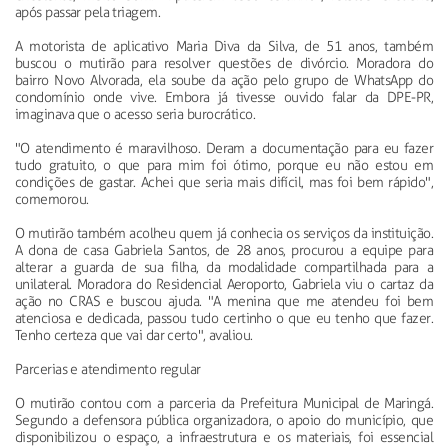
após passar pela triagem.
A motorista de aplicativo Maria Diva da Silva, de 51 anos, também
buscou o mutirão para resolver questões de divórcio. Moradora do
bairro Novo Alvorada, ela soube da ação pelo grupo de WhatsApp do
condomínio onde vive. Embora já tivesse ouvido falar da DPE-PR,
imaginava que o acesso seria burocrático.
"O atendimento é maravilhoso. Deram a documentação para eu fazer
tudo gratuito, o que para mim foi ótimo, porque eu não estou em
condições de gastar. Achei que seria mais difícil, mas foi bem rápido",
comemorou.
O mutirão também acolheu quem já conhecia os serviços da instituição.
A dona de casa Gabriela Santos, de 28 anos, procurou a equipe para
alterar a guarda de sua filha, da modalidade compartilhada para a
unilateral. Moradora do Residencial Aeroporto, Gabriela viu o cartaz da
ação no CRAS e buscou ajuda. "A menina que me atendeu foi bem
atenciosa e dedicada, passou tudo certinho o que eu tenho que fazer.
Tenho certeza que vai dar certo", avaliou.
Parcerias e atendimento regular
O mutirão contou com a parceria da Prefeitura Municipal de Maringá.
Segundo a defensora pública organizadora, o apoio do município, que
disponibilizou o espaço, a infraestrutura e os materiais, foi essencial