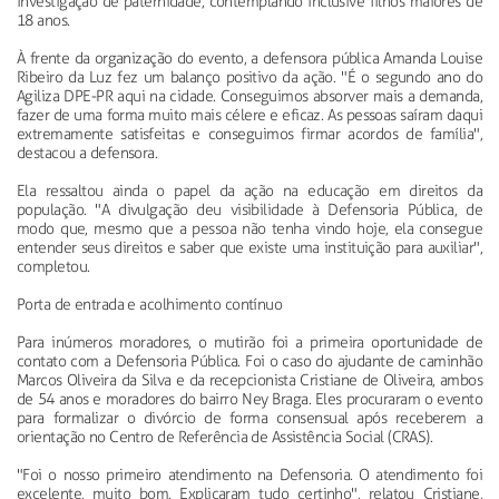
investigação de paternidade, contemplando inclusive filhos maiores de
18 anos.
À frente da organização do evento, a defensora pública Amanda Louise
Ribeiro da Luz fez um balanço positivo da ação. "É o segundo ano do
Agiliza DPE-PR aqui na cidade. Conseguimos absorver mais a demanda,
fazer de uma forma muito mais célere e eficaz. As pessoas saíram daqui
extremamente satisfeitas e conseguimos firmar acordos de família",
destacou a defensora.
Ela ressaltou ainda o papel da ação na educação em direitos da
população. "A divulgação deu visibilidade à Defensoria Pública, de
modo que, mesmo que a pessoa não tenha vindo hoje, ela consegue
entender seus direitos e saber que existe uma instituição para auxiliar",
completou.
Porta de entrada e acolhimento contínuo
Para inúmeros moradores, o mutirão foi a primeira oportunidade de
contato com a Defensoria Pública. Foi o caso do ajudante de caminhão
Marcos Oliveira da Silva e da recepcionista Cristiane de Oliveira, ambos
de 54 anos e moradores do bairro Ney Braga. Eles procuraram o evento
para formalizar o divórcio de forma consensual após receberem a
orientação no Centro de Referência de Assistência Social (CRAS).
"Foi o nosso primeiro atendimento na Defensoria. O atendimento foi
excelente, muito bom. Explicaram tudo certinho", relatou Cristiane,