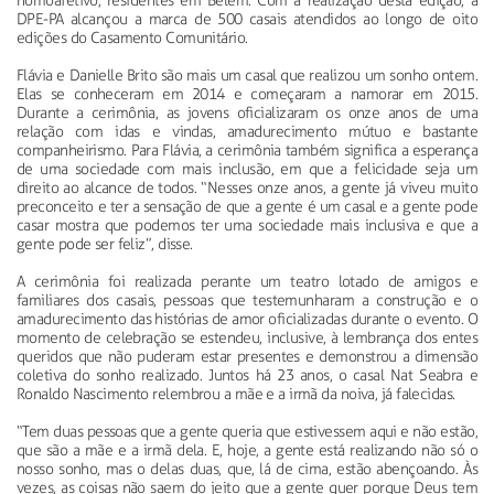
homoafetivo, residentes em Belém. Com a realização desta edição, a
DPE-PA alcançou a marca de 500 casais atendidos ao longo de oito
edições do Casamento Comunitário.
Flávia e Danielle Brito são mais um casal que realizou um sonho ontem.
Elas se conheceram em 2014 e começaram a namorar em 2015.
Durante a cerimônia, as jovens oficializaram os onze anos de uma
relação com idas e vindas, amadurecimento mútuo e bastante
companheirismo. Para Flávia, a cerimônia também significa a esperança
de uma sociedade com mais inclusão, em que a felicidade seja um
direito ao alcance de todos. “Nesses onze anos, a gente já viveu muito
preconceito e ter a sensação de que a gente é um casal e a gente pode
casar mostra que podemos ter uma sociedade mais inclusiva e que a
gente pode ser feliz”, disse.
A cerimônia foi realizada perante um teatro lotado de amigos e
familiares dos casais, pessoas que testemunharam a construção e o
amadurecimento das histórias de amor oficializadas durante o evento. O
momento de celebração se estendeu, inclusive, à lembrança dos entes
queridos que não puderam estar presentes e demonstrou a dimensão
coletiva do sonho realizado. Juntos há 23 anos, o casal Nat Seabra e
Ronaldo Nascimento relembrou a mãe e a irmã da noiva, já falecidas.
“Tem duas pessoas que a gente queria que estivessem aqui e não estão,
que são a mãe e a irmã dela. E, hoje, a gente está realizando não só o
nosso sonho, mas o delas duas, que, lá de cima, estão abençoando. Às
vezes, as coisas não saem do jeito que a gente quer porque Deus tem