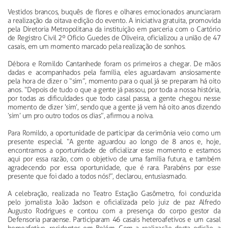
Vestidos brancos, buquês de flores e olhares emocionados anunciaram
a realização da oitava edição do evento. A iniciativa gratuita, promovida
pela Diretoria Metropolitana da instituição em parceria com o Cartório
de Registro Civil 2º Ofício Guedes de Oliveira, oficializou a união de 47
casais, em um momento marcado pela realização de sonhos.
Débora e Romildo Cantanhede foram os primeiros a chegar. De mãos
dadas e acompanhados pela família, eles aguardavam ansiosamente
pela hora de dizer o “sim”, momento para o qual já se preparam há oito
anos. “Depois de tudo o que a gente já passou, por toda a nossa história,
por todas as dificuldades que todo casal passa, a gente chegou nesse
momento de dizer ‘sim’, sendo que a gente já vem há oito anos dizendo
‘sim’ um pro outro todos os dias”, afirmou a noiva.
Para Romildo, a oportunidade de participar da cerimônia veio como um
presente especial. “A gente aguardou ao longo de 8 anos e, hoje,
encontramos a oportunidade de oficializar esse momento e estamos
aqui por essa razão, com o objetivo de uma família futura, e também
agradecendo por essa oportunidade, que é rara. Parabéns por esse
presente que foi dado a todos nós!”, declarou, entusiasmado.
A celebração, realizada no Teatro Estação Gasômetro, foi conduzida
pelo jornalista João Jadson e oficializada pelo juiz de paz Alfredo
Augusto Rodrigues e contou com a presença do corpo gestor da
Defensoria paraense. Participaram 46 casais heteroafetivos e um casal