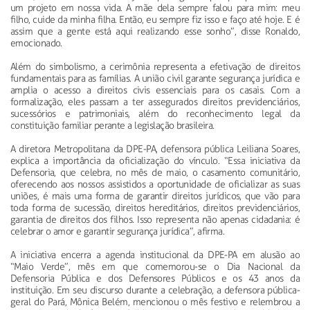
um projeto em nossa vida. A mãe dela sempre falou para mim: meu
filho, cuide da minha filha. Então, eu sempre fiz isso e faço até hoje. E é
assim que a gente está aqui realizando esse sonho”, disse Ronaldo,
emocionado.
Além do simbolismo, a cerimônia representa a efetivação de direitos
fundamentais para as famílias. A união civil garante segurança jurídica e
amplia o acesso a direitos civis essenciais para os casais. Com a
formalização, eles passam a ter assegurados direitos previdenciários,
sucessórios e patrimoniais, além do reconhecimento legal da
constituição familiar perante a legislação brasileira.
A diretora Metropolitana da DPE-PA, defensora pública Leiliana Soares,
explica a importância da oficialização do vínculo. “Essa iniciativa da
Defensoria, que celebra, no mês de maio, o casamento comunitário,
oferecendo aos nossos assistidos a oportunidade de oficializar as suas
uniões, é mais uma forma de garantir direitos jurídicos, que vão para
toda forma de sucessão, direitos hereditários, direitos previdenciários,
garantia de direitos dos filhos. Isso representa não apenas cidadania: é
celebrar o amor e garantir segurança jurídica”, afirma.
A iniciativa encerra a agenda institucional da DPE-PA em alusão ao
“Maio Verde”, mês em que comemorou-se o Dia Nacional da
Defensoria Pública e dos Defensores Públicos e os 43 anos da
instituição. Em seu discurso durante a celebração, a defensora pública-
geral do Pará, Mônica Belém, mencionou o mês festivo e relembrou a