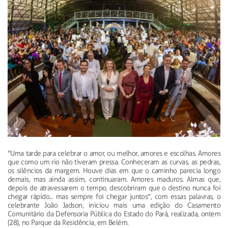
"Uma tarde para celebrar o amor, ou melhor, amores e escolhas. Amores
que como um rio não tiveram pressa. Conheceram as curvas, as pedras,
os silêncios da margem. Houve dias em que o caminho parecia longo
demais, mas ainda assim, continuaram. Amores maduros. Almas que,
depois de atravessarem o tempo, descobriram que o destino nunca foi
chegar rápido... mas sempre foi chegar juntos", com essas palavras, o
celebrante João Jadson, iniciou mais uma edição do Casamento
Comunitário da Defensoria Pública do Estado do Pará, realizada, ontem
(28), no Parque da Residência, em Belém.