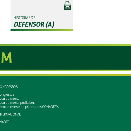
HISTÓRIAS DE
DEFENSOR (A)
ONGRESSOS
ongressos
olar do mérito
olar do mérito profissional
ivro de teses e de práticas dos CONADEP's
NTERNACIONAL
NADEP