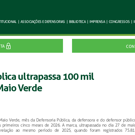
TITUCIONAL
|
ASSOCIAÇÕES E
DEFENSORIAS
|
BIBLIOTECA
|
IMPRENSA
|
CONGRESSOS
|
ITA
CON
lica ultrapassa 100 mil
Maio Verde
Maio Verde, mês da Defensoria Pública, da defensora e do defensor público
 primeiros cinco meses de 2026. A marca, ultrapassada no dia 27 de maio
relação ao mesmo período de 2025, quando foram registrados 75.81