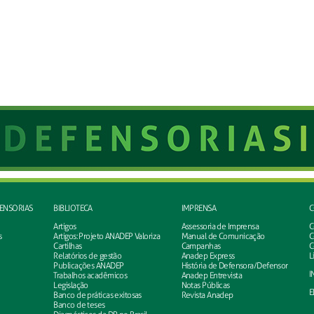
FENSORIAS
BIBLIOTECA
IMPRENSA
C
Artigos
Assessoria de Imprensa
C
s
Artigos: Projeto ANADEP Valoriza
Manual de Comunicação
C
Cartilhas
Campanhas
C
Relatórios de gestão
Anadep Express
L
Publicações ANADEP
História de Defensora/Defensor
I
Trabalhos acadêmicos
Anadep Entrevista
Legislação
Notas Públicas
E
Banco de práticas exitosas
Revista Anadep
Banco de teses