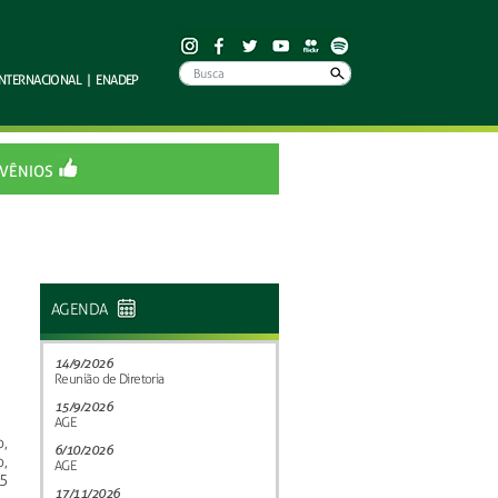
INTERNACIONAL
|
ENADEP
VÊNIOS
AGENDA
14/9/2026
Reunião de Diretoria
15/9/2026
AGE
,
6/10/2026
,
AGE
5
17/11/2026