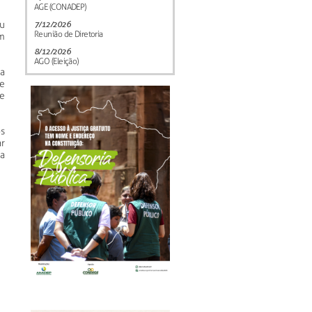
AGE (CONADEP)
u
7/12/2026
Reunião de Diretoria
m
8/12/2026
AGO (Eleição)
da
e
e
s
ar
a