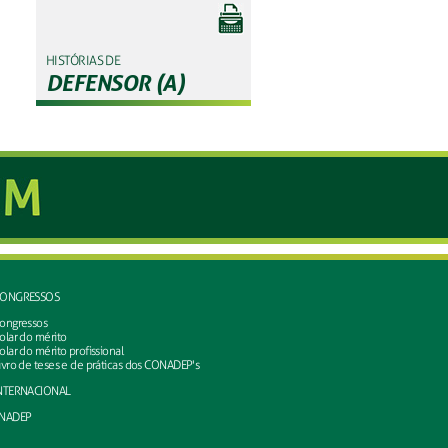
HISTÓRIAS DE
DEFENSOR (A)
ONGRESSOS
ongressos
olar do mérito
olar do mérito profissional
ivro de teses e de práticas dos CONADEP's
NTERNACIONAL
NADEP