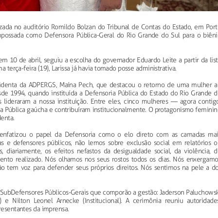
lizada no auditório Romildo Bolzan do Tribunal de Contas do Estado, em Port
empossada como Defensora Pública-Geral do Rio Grande do Sul para o biêni
em 10 de abril, seguiu a escolha do governador Eduardo Leite a partir da lis
a terça-feira (19), Larissa já havia tomado posse administrativa.
identa da ADPERGS, Maína Pech, que destacou o retorno de uma mulher a
sde 1994, quando instituída a Defensoria Pública do Estado do Rio Grande d
 lideraram a nossa instituição. Entre eles, cinco mulheres — agora contigo
ia Pública gaúcha e contribuíram institucionalmente. O protagonismo feminin
denta.
 enfatizou o papel da Defensoria como o elo direto com as camadas mai
as e defensores públicos, não lemos sobre exclusão social em relatórios o
s, diariamente, os efeitos nefastos da desigualdade social, da violência, d
ento realizado. Nós olhamos nos seus rostos todos os dias. Nós enxergamo
ão tem voz para defender seus próprios direitos. Nós sentimos na pele a do
s SubDefensores Públicos-Gerais que comporão a gestão: Jaderson Paluchowsk
va) e Nilton Leonel Arnecke (Institucional). A cerimônia reuniu autoridades
presentantes da imprensa.