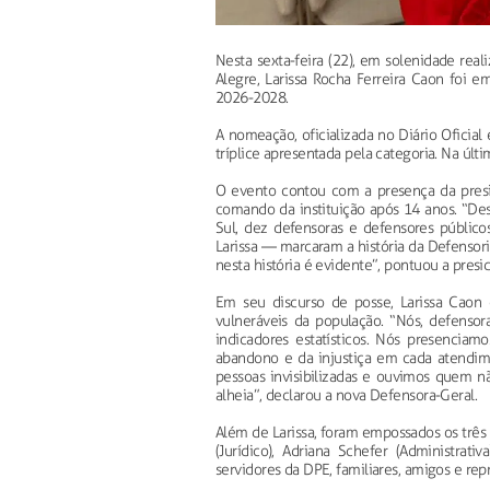
Nesta sexta-feira (22), em solenidade rea
Alegre, Larissa Rocha Ferreira Caon foi 
2026-2028.
A nomeação, oficializada no Diário Oficial 
tríplice apresentada pela categoria. Na últim
O evento contou com a presença da pres
comando da instituição após 14 anos. “De
Sul, dez defensoras e defensores públicos
Larissa — marcaram a história da Defensor
nesta história é evidente”, pontuou a presi
Em seu discurso de posse, Larissa Caon
vulneráveis da população. “Nós, defensor
indicadores estatísticos. Nós presenciamo
abandono e da injustiça em cada atendim
pessoas invisibilizadas e ouvimos quem n
alheia”, declarou a nova Defensora-Geral.
Além de Larissa, foram empossados os trê
(Jurídico), Adriana Schefer (Administrati
servidores da DPE, familiares, amigos e re