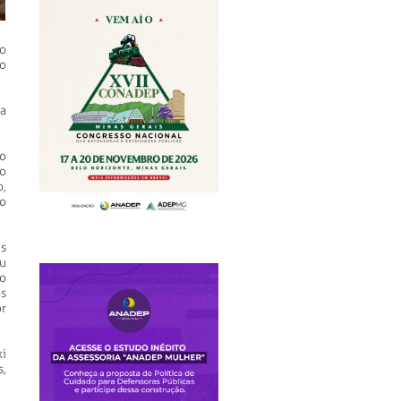
o
o
ta
o
o
,
o
s
u
o
s
r
i
,