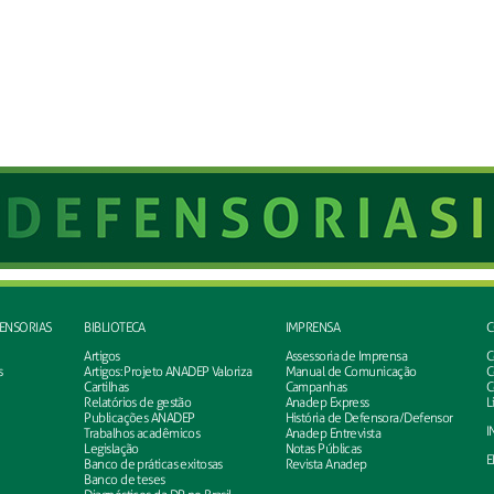
FENSORIAS
BIBLIOTECA
IMPRENSA
C
Artigos
Assessoria de Imprensa
C
s
Artigos: Projeto ANADEP Valoriza
Manual de Comunicação
C
Cartilhas
Campanhas
C
Relatórios de gestão
Anadep Express
L
Publicações ANADEP
História de Defensora/Defensor
I
Trabalhos acadêmicos
Anadep Entrevista
Legislação
Notas Públicas
E
Banco de práticas exitosas
Revista Anadep
Banco de teses