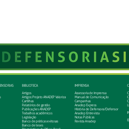
FENSORIAS
BIBLIOTECA
IMPRENSA
C
Artigos
Assessoria de Imprensa
C
s
Artigos: Projeto ANADEP Valoriza
Manual de Comunicação
C
Cartilhas
Campanhas
C
Relatórios de gestão
Anadep Express
L
Publicações ANADEP
História de Defensora/Defensor
I
Trabalhos acadêmicos
Anadep Entrevista
Legislação
Notas Públicas
E
Banco de práticas exitosas
Revista Anadep
Banco de teses