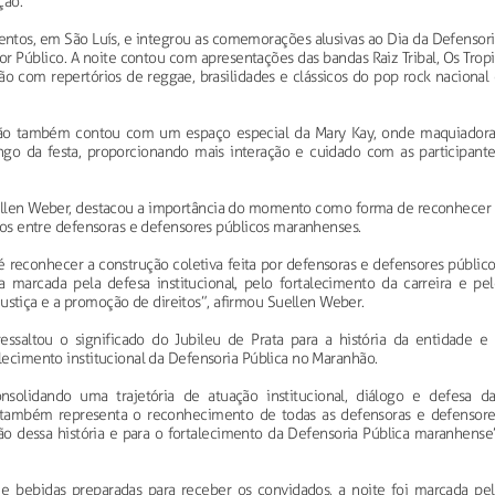
ção.
entos, em São Luís, e integrou as comemorações alusivas ao Dia da Defensor
r Público. A noite contou com apresentações das bandas Raiz Tribal, Os Trop
ão com repertórios de reggae, brasilidades e clássicos do pop rock nacional
ção também contou com um espaço especial da Mary Kay, onde maquiadora
go da festa, proporcionando mais interação e cuidado com as participante
ellen Weber, destacou a importância do momento como forma de reconhecer 
ulos entre defensoras e defensores públicos maranhenses.
reconhecer a construção coletiva feita por defensoras e defensores público
a marcada pela defesa institucional, pelo fortalecimento da carreira e pel
tiça e a promoção de direitos”, afirmou Suellen Weber.
ssaltou o significado do Jubileu de Prata para a história da entidade e 
alecimento institucional da Defensoria Pública no Maranhão.
lidando uma trajetória de atuação institucional, diálogo e defesa da
ão também representa o reconhecimento de todas as defensoras e defensore
ão dessa história e para o fortalecimento da Defensoria Pública maranhense”
e bebidas preparadas para receber os convidados, a noite foi marcada pel