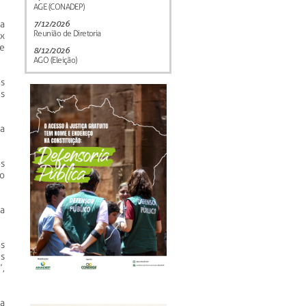
AGE (CONADEP)
ia
7/12/2026
Reunião de Diretoria
ix
 e
8/12/2026
AGO (Eleição)
s
s
a
s
o
a
s
s
,
a