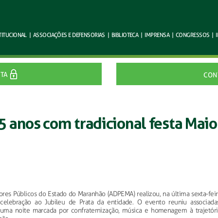
TITUCIONAL
|
ASSOCIAÇÕES E
DEFENSORIAS
|
BIBLIOTECA
|
IMPRENSA
|
CONGRESSOS
|
ITA
CON
 anos com tradicional festa Maio
res Públicos do Estado do Maranhão (ADPEMA) realizou, na última sexta-feir
 celebração ao Jubileu de Prata da entidade. O evento reuniu associadas
 uma noite marcada por confraternização, música e homenagem à trajetóri