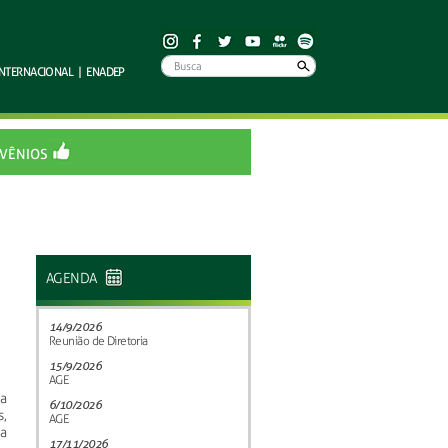
INTERNACIONAL
|
ENADEP
VÊNIOS
AGENDA
14/9/2026
Reunião de Diretoria
15/9/2026
AGE
a
6/10/2026
,
AGE
a
17/11/2026