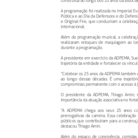
construída ao longo dos 25 anos da associa
A programação foi realizada no Imperial Ev
Pública e ao Dia da Defensora e do Defenso
e Original Fire, que conduziram a celebraç
internacional.
Além da programação musical, a celebra
realizaram retoques de maquiagem ao lon
durante a programação.
A presidente em exercício da ADPEMA, Su
trajetória da entidade e fortalecer os vínc
“Celebrar os 25 anos da ADPEMA também é 
ao longo dessas décadas. É uma trajetóri
compromisso permanente com o acesso à jus
O presidente da ADPEMA, Thiago Amin, re
importância da atuação associativa no fort
“A ADPEMA chega aos seus 25 anos conso
prerrogativas da carreira. Essa celebraç
públicos que contribuíram para a construç
destacou Thiago Amin.
Além do espaço de convivência, comidas 