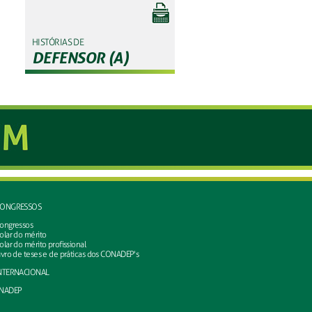
HISTÓRIAS DE
DEFENSOR (A)
ONGRESSOS
ongressos
olar do mérito
olar do mérito profissional
ivro de teses e de práticas dos CONADEP's
NTERNACIONAL
NADEP