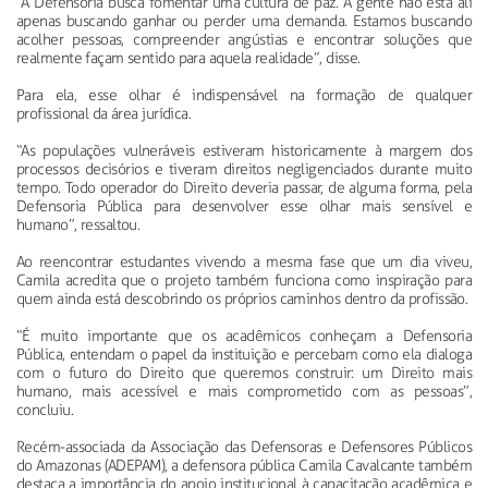
“A Defensoria busca fomentar uma cultura de paz. A gente não está ali
apenas buscando ganhar ou perder uma demanda. Estamos buscando
acolher pessoas, compreender angústias e encontrar soluções que
realmente façam sentido para aquela realidade”, disse.
Para ela, esse olhar é indispensável na formação de qualquer
profissional da área jurídica.
“As populações vulneráveis estiveram historicamente à margem dos
processos decisórios e tiveram direitos negligenciados durante muito
tempo. Todo operador do Direito deveria passar, de alguma forma, pela
Defensoria Pública para desenvolver esse olhar mais sensível e
humano”, ressaltou.
Ao reencontrar estudantes vivendo a mesma fase que um dia viveu,
Camila acredita que o projeto também funciona como inspiração para
quem ainda está descobrindo os próprios caminhos dentro da profissão.
“É muito importante que os acadêmicos conheçam a Defensoria
Pública, entendam o papel da instituição e percebam como ela dialoga
com o futuro do Direito que queremos construir: um Direito mais
humano, mais acessível e mais comprometido com as pessoas”,
concluiu.
Recém-associada da Associação das Defensoras e Defensores Públicos
do Amazonas (ADEPAM), a defensora pública Camila Cavalcante também
destaca a importância do apoio institucional à capacitação acadêmica e