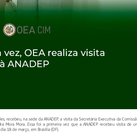
s, recebeu, na sede da ANADEP, a visita da Secretária Executiva da Comissã
ndra Mora Mora. Essa foi a primeira vez que a ANADEP recebeu visita de u
a 18 de março, em Brasília (DF).