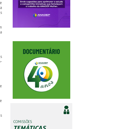
e
ia
s
m
a
s
-
e
 e
s
COMISSÕES
TEMÁTICAS