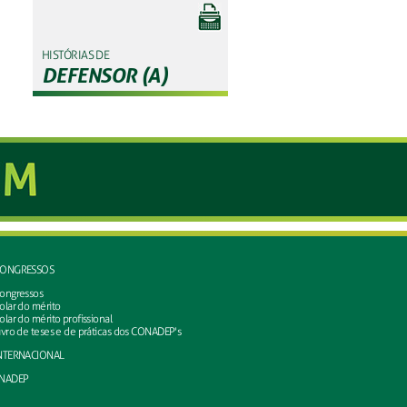
HISTÓRIAS DE
DEFENSOR (A)
ONGRESSOS
ongressos
olar do mérito
olar do mérito profissional
ivro de teses e de práticas dos CONADEP's
NTERNACIONAL
NADEP