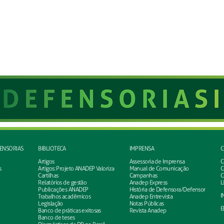
FENSORIAS
BIBLIOTECA
IMPRENSA
C
Artigos
Assessoria de Imprensa
C
s
Artigos: Projeto ANADEP Valoriza
Manual de Comunicação
C
Cartilhas
Campanhas
C
Relatórios de gestão
Anadep Express
L
Publicações ANADEP
História de Defensora/Defensor
I
Trabalhos acadêmicos
Anadep Entrevista
Legislação
Notas Públicas
E
Banco de práticas exitosas
Revista Anadep
Banco de teses