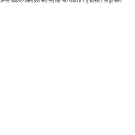
untos relacionados aos direitos das mulheres e à igualdade de gênero.