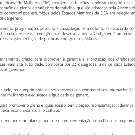
americana de Mulheres (CIM) coordena as funções administrativas, técnicas 
eparação de planos estratégicos de trabalho, que são adotados pela Assemble
os compromissos assumidos pelos Estados Membros da OEA em relação ao
de de gênero.
ejamento, programação, pesquisa e capacitação para defensoras de acordo co
 trabalho em áreas como gênero e desenvolvimento. O objetivo é promover 
 e na implementação de políticas e programas públicos.
ernamental criado para promover a garantia e a proteção dos direitos da
ua mais alta autoridade, composta por 33 delegadas, uma de cada Estado
ivos governos.
icitado, no cumprimento de seus respectivos compromissos internacionais 
 das mulheres e a equidade e igualdade de gênero.
ara promover o pleno e igual acesso, participação, representação, liderança
lítica, econômica, social e cultural.
 das mulheres no planejamento e na implementação de políticas e programa