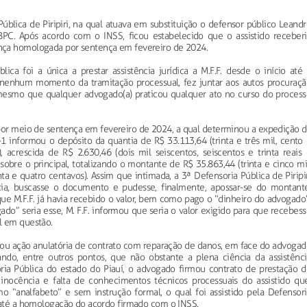
ública de Piripiri, na qual atuava em substituição o defensor público Leand
BPC. Após acordo com o INSS, ficou estabelecido que o assistido receberi
nça homologada por sentença em fevereiro de 2024.
ica foi a única a prestar assistência jurídica a M.F.F. desde o início até 
 nenhum momento da tramitação processual, fez juntar aos autos procuraçã
u mesmo que qualquer advogado(a) praticou qualquer ato no curso do process
or meio de sentença em fevereiro de 2024, a qual determinou a expedição d
 informou o depósito da quantia de R$ 33.113,64 (trinta e três mil, cento 
, acrescida de R$ 2.630,46 (dois mil seiscentos, seiscentos e trinta reais 
 sobre o principal, totalizando o montante de R$ 35.863,44 (trinta e cinco mi
ta e quatro centavos). Assim que intimada, a 3ª Defensoria Pública de Piripi
cia, buscasse o documento e pudesse, finalmente, apossar-se do montante
ue M.F.F. já havia recebido o valor, bem como pago o “dinheiro do advogado”
o” seria esse, M. F.F. informou que seria o valor exigido para que recebes
l em questão.
izou ação anulatória de contrato com reparação de danos, em face do advoga
gando, entre outros pontos, que não obstante a plena ciência da assistênci
oria Pública do estado do Piauí, o advogado firmou contrato de prestação d
a inocência e falta de conhecimentos técnicos processuais do assistido que
o “analfabeto” e sem instrução formal, o qual foi assistido pela Defensori
e até a homologação do acordo firmado com o INSS.