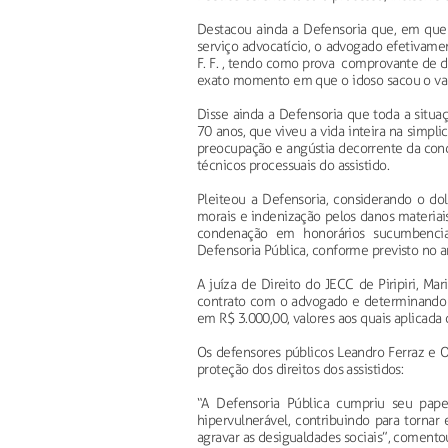
Destacou ainda a Defensoria que, em que 
serviço advocatício, o advogado efetivamen
F. F. , tendo como prova comprovante de 
exato momento em que o idoso sacou o val
Disse ainda a Defensoria que toda a situa
70 anos, que viveu a vida inteira na simpli
preocupação e angústia decorrente da cond
técnicos processuais do assistido.
Pleiteou a Defensoria, considerando o dol
morais e indenização pelos danos materiai
condenação em honorários sucumbenci
Defensoria Pública, conforme previsto no a
A juíza de Direito do JECC de Piripiri, M
contrato com o advogado e determinando a
em R$ 3.000,00, valores aos quais aplicada
Os defensores públicos Leandro Ferraz e 
proteção dos direitos dos assistidos:
“A Defensoria Pública cumpriu seu pap
hipervulnerável, contribuindo para tornar e
agravar as desigualdades sociais”, comento