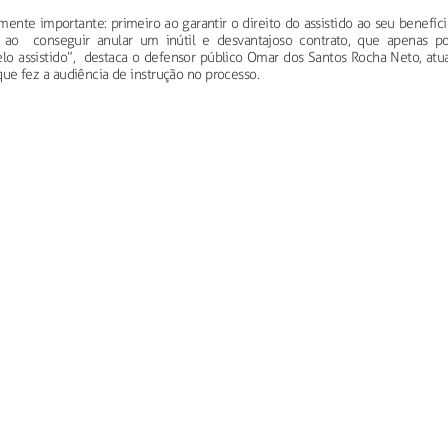
mente importante: primeiro ao garantir o direito do assistido ao seu benefíc
 ao conseguir anular um inútil e desvantajoso contrato, que apenas po
elo assistido”, destaca o defensor público Omar dos Santos Rocha Neto, atua
, que fez a audiência de instrução no processo.