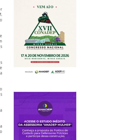
r
M.
o
e
em
s
s
e
a
o
s
a
a
ão