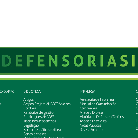
FENSORIAS
BIBLIOTECA
IMPRENSA
C
Artigos
Assessoria de Imprensa
C
s
Artigos: Projeto ANADEP Valoriza
Manual de Comunicação
C
Cartilhas
Campanhas
C
Relatórios de gestão
Anadep Express
L
Publicações ANADEP
História de Defensora/Defensor
I
Trabalhos acadêmicos
Anadep Entrevista
Legislação
Notas Públicas
E
Banco de práticas exitosas
Revista Anadep
Banco de teses