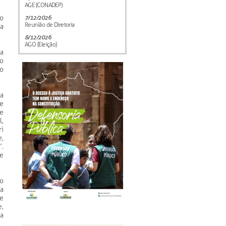
AGE (CONADEP)
ro
7/12/2026
Reunião de Diretoria
a
8/12/2026
AGO (Eleição)
a
o
o
a
e
e
l,
ri
,
.
se
do
a
e
,
a