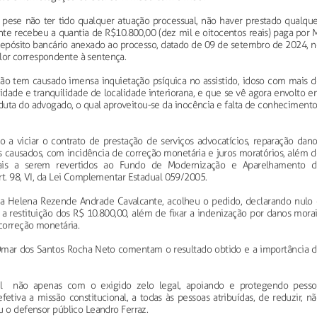
pese não ter tido qualquer atuação processual, não haver prestado qualque
te recebeu a quantia de R$10.800,00 (dez mil e oitocentos reais) paga por 
depósito bancário anexado ao processo, datado de 09 de setembro de 2024, n
or correspondente à sentença.
ção tem causado imensa inquietação psíquica no assistido, idoso com mais d
cidade e tranquilidade de localidade interiorana, e que se vê agora envolto 
uta do advogado, o qual aproveitou-se da inocência e falta de conhecimento
o a viciar o contrato de prestação de serviços advocatícios, reparação dano
s causados, com incidência de correção monetária e juros moratórios, além d
ais a serem revertidos ao Fundo de Modernização e Aparelhamento d
rt. 98, VI, da Lei Complementar Estadual 059/2005.
aria Helena Rezende Andrade Cavalcante, acolheu o pedido, declarando nulo 
 restituição dos R$ 10.800,00, além de fixar a indenização por danos morai
 correção monetária.
Omar dos Santos Rocha Neto comentam o resultado obtido e a importância d
el não apenas com o exigido zelo legal, apoiando e protegendo pesso
fetiva a missão constitucional, a todas às pessoas atribuídas, de reduzir, n
u o defensor público Leandro Ferraz.