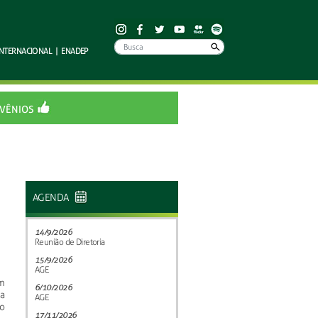
INTERNACIONAL
|
ENADEP
VÊNIOS
AGENDA
14/9/2026
Reunião de Diretoria
15/9/2026
AGE
m
6/10/2026
a
AGE
o
17/11/2026