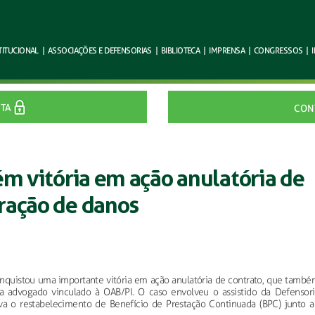
TITUCIONAL
|
ASSOCIAÇÕES E
DEFENSORIAS
|
BIBLIOTECA
|
IMPRENSA
|
CONGRESSOS
|
ITA
CON
ém vitória em ação anulatória de
ração de danos
onquistou uma importante vitória em ação anulatória de contrato, que també
ra advogado vinculado à OAB/PI. O caso envolveu o assistido da Defensori
cava o restabelecimento de Benefício de Prestação Continuada (BPC) junto a