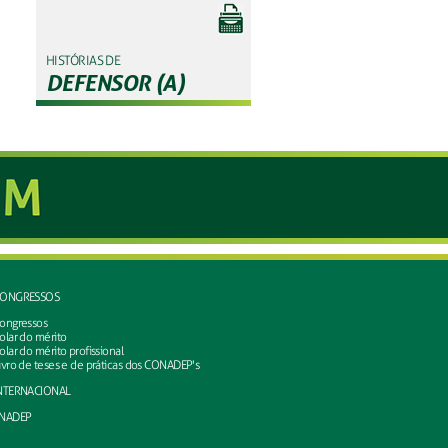
HISTÓRIAS DE
DEFENSOR (A)
ONGRESSOS
ongressos
olar do mérito
olar do mérito profissional
ivro de teses e de práticas dos CONADEP's
NTERNACIONAL
NADEP