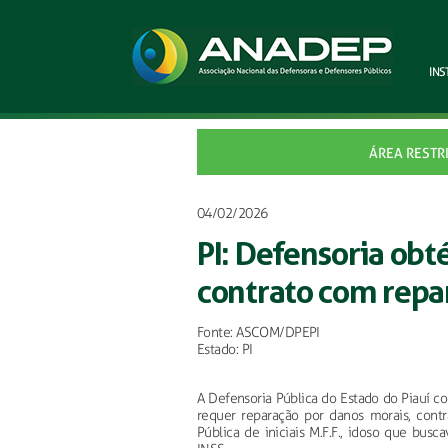
INS
ÁREA RESTR
04/02/2026
PI: Defensoria obt
contrato com repa
Fonte: ASCOM/DPEPI
Estado: PI
A Defensoria Pública do Estado do Piauí c
requer reparação por danos morais, cont
Pública de iniciais M.F.F., idoso que bus