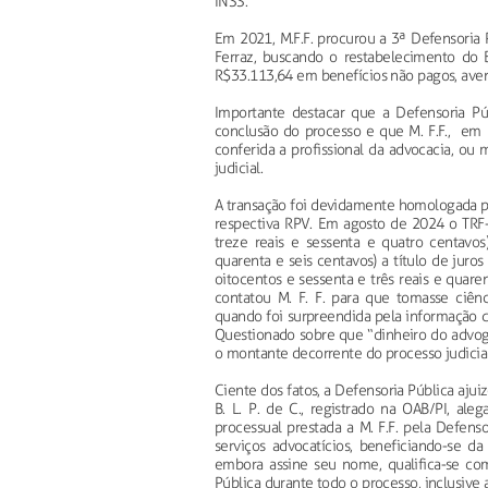
INSS.
Em 2021, M.F.F. procurou a 3ª Defensoria P
Ferraz, buscando o restabelecimento do 
R$33.113,64 em benefícios não pagos, ave
Importante destacar que a Defensoria Públ
conclusão do processo e que M. F.F., em
conferida a profissional da advocacia, o
judicial.
A transação foi devidamente homologada p
respectiva RPV. Em agosto de 2024 o TRF-1
treze reais e sessenta e quatro centavos)
quarenta e seis centavos) a título de juros
oitocentos e sessenta e três reais e quaren
contatou M. F. F. para que tomasse ciên
quando foi surpreendida pela informação q
Questionado sobre que “dinheiro do advogad
o montante decorrente do processo judicia
Ciente dos fatos, a Defensoria Pública aju
B. L. P. de C., registrado na OAB/PI, ale
processual prestada a M. F.F. pela Defens
serviços advocatícios, beneficiando-se d
embora assine seu nome, qualifica-se com
Pública durante todo o processo, inclusiv