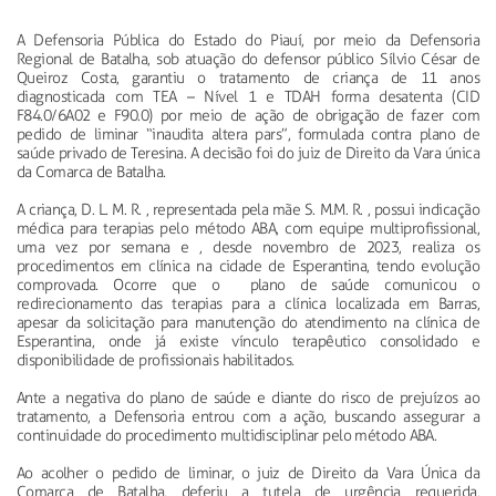
A Defensoria Pública do Estado do Piauí, por meio da Defensoria
Regional de Batalha, sob atuação do defensor público Sílvio César de
Queiroz Costa, garantiu o tratamento de criança de 11 anos
diagnosticada com TEA – Nível 1 e TDAH forma desatenta (CID
F84.0/6A02 e F90.0) por meio de ação de obrigação de fazer com
pedido de liminar “inaudita altera pars”, formulada contra plano de
saúde privado de Teresina. A decisão foi do juiz de Direito da Vara única
da Comarca de Batalha.
A criança, D. L. M. R. , representada pela mãe S. M.M. R. , possui indicação
médica para terapias pelo método ABA, com equipe multiprofissional,
uma vez por semana e , desde novembro de 2023, realiza os
procedimentos em clínica na cidade de Esperantina, tendo evolução
comprovada. Ocorre que o plano de saúde comunicou o
redirecionamento das terapias para a clínica localizada em Barras,
apesar da solicitação para manutenção do atendimento na clínica de
Esperantina, onde já existe vínculo terapêutico consolidado e
disponibilidade de profissionais habilitados.
Ante a negativa do plano de saúde e diante do risco de prejuízos ao
tratamento, a Defensoria entrou com a ação, buscando assegurar a
continuidade do procedimento multidisciplinar pelo método ABA.
Ao acolher o pedido de liminar, o juiz de Direito da Vara Única da
Comarca de Batalha, deferiu a tutela de urgência requerida,