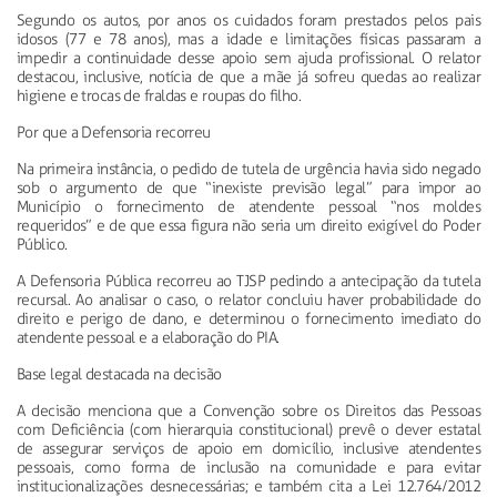
Segundo os autos, por anos os cuidados foram prestados pelos pais
idosos (77 e 78 anos), mas a idade e limitações físicas passaram a
impedir a continuidade desse apoio sem ajuda profissional. O relator
destacou, inclusive, notícia de que a mãe já sofreu quedas ao realizar
higiene e trocas de fraldas e roupas do filho.
Por que a Defensoria recorreu
Na primeira instância, o pedido de tutela de urgência havia sido negado
sob o argumento de que “inexiste previsão legal” para impor ao
Município o fornecimento de atendente pessoal “nos moldes
requeridos” e de que essa figura não seria um direito exigível do Poder
Público.
A Defensoria Pública recorreu ao TJSP pedindo a antecipação da tutela
recursal. Ao analisar o caso, o relator concluiu haver probabilidade do
direito e perigo de dano, e determinou o fornecimento imediato do
atendente pessoal e a elaboração do PIA.
Base legal destacada na decisão
A decisão menciona que a Convenção sobre os Direitos das Pessoas
com Deficiência (com hierarquia constitucional) prevê o dever estatal
de assegurar serviços de apoio em domicílio, inclusive atendentes
pessoais, como forma de inclusão na comunidade e para evitar
institucionalizações desnecessárias; e também cita a Lei 12.764/2012