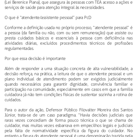
(Lei Berenice
Piana
), que assegura às pessoas com TEA acesso a ações e
serviços de saúde para atenção integral às necessidades.
O que é “atendente/assistente pessoal” para
PcD
Conforme a definição usada no próprio processo, “atendente pessoal” é
a pessoa (da família ou não, com ou sem remuneração) que assiste ou
presta cuidados básicos e essenciais à pessoa com deficiência nas
atividades diárias, excluídos procedimentos técnicos de profissões
regulamentadas.
Por que essa decisão é importante
Além de responder a uma situação concreta de alta vulnerabilidade, a
decisão reforça, na prática, a leitura de que o atendente pessoal e um
plano individual de atendimento podem ser exigidos judicialmente
quando necessários para garantir dignidade, convivência familiar e
participação na comunidade, especialmente em casos em que a família
cuidadora já não tem condições físicas de sustentar sozinha a rotina de
cuidados.
Para o autor da ação, Defensor Público
Filovalter
Moreira dos Santos
Júnior, trata-se de um caso paradigma. “Havia decisões judiciais que
raras vezes concediam de forma pouco técnica o que se chama de
cuidador, mas muitas vezes esbarrava em empecilhos legais e judiciais
pela falta de normatividade específica da figura do cuidador. No
entanto a figura do atendente pessoal é uma denominação trazida pela