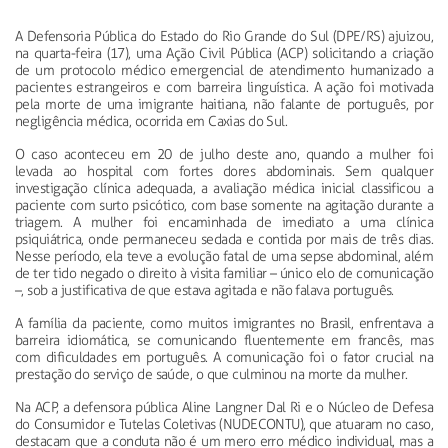
A Defensoria Pública do Estado do Rio Grande do Sul (DPE/RS) ajuizou,
na quarta-feira (17), uma Ação Civil Pública (ACP) solicitando a criação
de um protocolo médico emergencial de atendimento humanizado a
pacientes estrangeiros e com barreira linguística. A ação foi motivada
pela morte de uma imigrante haitiana, não falante de português, por
negligência médica, ocorrida em Caxias do Sul.
O caso aconteceu em 20 de julho deste ano, quando a mulher foi
levada ao hospital com fortes dores abdominais. Sem qualquer
investigação clínica adequada, a avaliação médica inicial classificou a
paciente com surto psicótico, com base somente na agitação durante a
triagem. A mulher foi encaminhada de imediato a uma clínica
psiquiátrica, onde permaneceu sedada e contida por mais de três dias.
Nesse período, ela teve a evolução fatal de uma sepse abdominal, além
de ter tido negado o direito à visita familiar
–
único elo de comunicação
–, sob a justificativa de que estava agitada e n
ão falava português.
A família da paciente, como muitos imigrantes no Brasil, enfrentava a
barreira idiomática, se comunicando fluentemente em francês, mas
com dificuldades em português. A comunicação foi o fator crucial na
prestação do serviço de saúde, o que culminou na morte da mulher.
Na ACP, a defensora pública Aline Langner Dal Ri e o Núcleo de Defesa
do Consumidor e Tutelas Coletivas (NUDECONTU), que atuaram no caso,
destacam que a conduta não é um mero erro médico individual, mas a