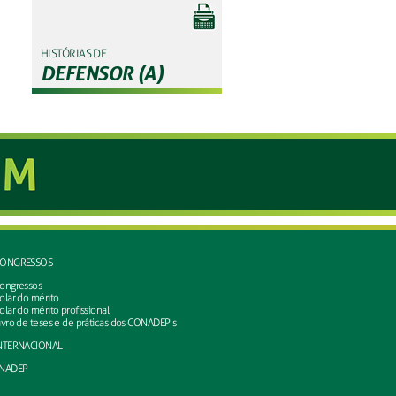
HISTÓRIAS DE
DEFENSOR (A)
ONGRESSOS
ongressos
olar do mérito
olar do mérito profissional
ivro de teses e de práticas dos CONADEP's
NTERNACIONAL
NADEP