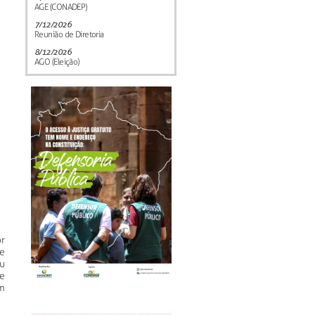
AGE (CONADEP)
7/12/2026
Reunião de Diretoria
8/12/2026
AGO (Eleição)
r
de
ou
e
m