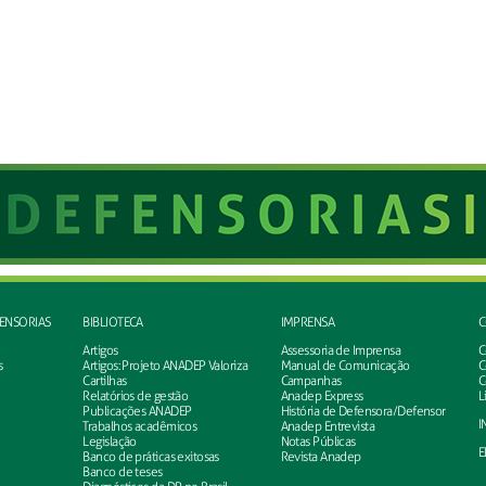
FENSORIAS
BIBLIOTECA
IMPRENSA
C
Artigos
Assessoria de Imprensa
C
s
Artigos: Projeto ANADEP Valoriza
Manual de Comunicação
C
Cartilhas
Campanhas
C
Relatórios de gestão
Anadep Express
L
Publicações ANADEP
História de Defensora/Defensor
I
Trabalhos acadêmicos
Anadep Entrevista
Legislação
Notas Públicas
E
Banco de práticas exitosas
Revista Anadep
Banco de teses