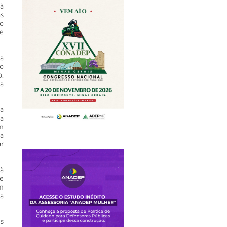
à
s
o
e
a
o
.
a
a
ra
m
da
ar
à
 e
m
a
s