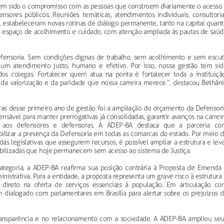
 tem sido o compromisso com as pessoas que constroem diariamente o acesso 
ensores públicos. Reuniões temáticas, atendimentos individuais, consultoria
 estabeleceram novas rotinas de diálogo permanente, tanto na capital quant
mo espaço de acolhimento e cuidado, com atenção ampliada às pautas de saúd
Defensoria. Sem condições dignas de trabalho, sem acolhimento e sem escut
 um atendimento justo, humano e efetivo. Por isso, nossa gestão tem sid
dos colegas. Fortalecer quem atua na ponta é fortalecer toda a instituição
da valorização e da paridade que nossa carreira merece.”, destacou Bethâni
ras desse primeiro ano de gestão foi a ampliação do orçamento da Defensori
nsável para manter prerrogativas já consolidadas, garantir avanços na carrei
l aos defensores e defensoras. A ADEP-BA destaca que a parceria co
bilizar a presença da Defensoria em todas as comarcas do estado. Por meio 
 legislativas que assegurem recursos, é possível ampliar a estrutura e lev
bilizadas que hoje permanecem sem acesso ao sistema de Justiça.
ategoria, a ADEP-BA reafirma sua posição contrária à Proposta de Emenda 
istrativa. Para a entidade, a proposta representa um grave risco à estrutura
direto na oferta de serviços essenciais à população. Em articulação co
 dialogado com parlamentares em Brasília para alertar sobre os prejuízos d
ansparência e no relacionamento com a sociedade. A ADEP-BA ampliou seu