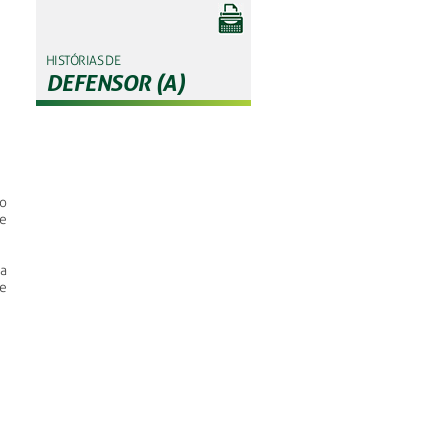
HISTÓRIAS DE
DEFENSOR (A)
o
e
da
de