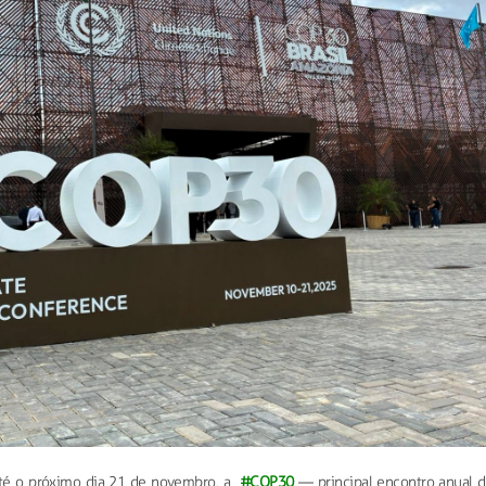
até o próximo dia 21 de novembro, a
#COP30
— principal encontro anual d