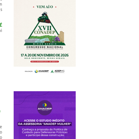
m
s
É
i
a
e
do
lo