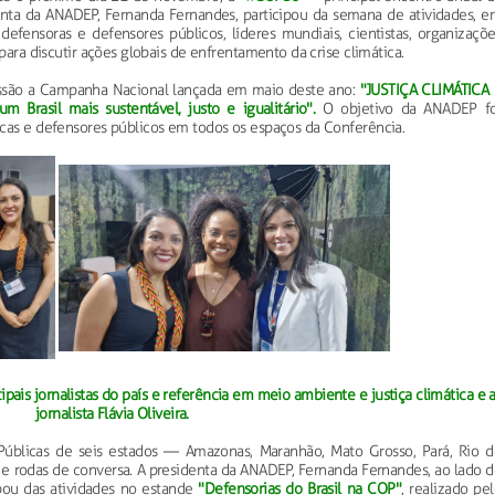
nta da ANADEP, Fernanda Fernandes, participou da semana de atividades, e
efensoras e defensores públicos, líderes mundiais, cientistas, organizaçõe
 para discutir ações globais de enfrentamento da crise climática.
ssão a Campanha Nacional lançada em maio deste ano:
"JUSTIÇA CLIMÁTICA 
m Brasil mais sustentável, justo e igualitário".
O objetivo da ANADEP fo
icas e defensores públicos em todos os espaços da Conferência.
pais jornalistas do país e referência em meio ambiente e justiça climática e 
jornalista Flávia Oliveira.
úblicas de seis estados — Amazonas, Maranhão, Mato Grosso, Pará, Rio d
 e rodas de conversa. A presidenta da ANADEP, Fernanda Fernandes, ao lado 
ipou das atividades no estande
"Defensorias do Brasil na COP"
, realizado pe