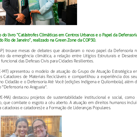
do livro “Catástrofes Climáticas em Centros Urbanos e o Papel da Defensori
do Rio de Janeiro”, realizado na Green Zone da COP30.
SP) trouxe mesas de debates que abordaram o novo papel da Defensoria n
o da emergência climática, a relação entre Litígios Estruturais e Desastre
funcional das Defesas Civis para Cidades Resilientes.
E-MT) apresentou o modelo de atuação do Grupo de Atuação Estratégica e
s Catadores de Materiais Recicláveis e compartilhou a experiência dos seu
ho Cidadão e o Defensoria Até Você (edições Indígena e Quilombola), além d
 "Defensoria no Araguaia".
-MA) destacou projetos de sustentabilidade institucional e social, como 
 que combate o esgoto a céu aberto. A atuação em direitos humanos inclui
a catadoras e catadores) e a Formação de Lideranças Populares.