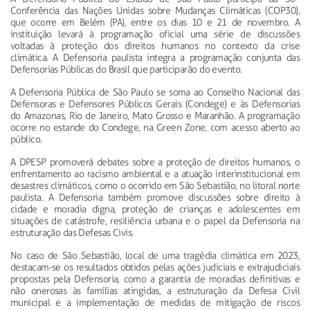
Conferência das Nações Unidas sobre Mudanças Climáticas (COP30),
que ocorre em Belém (PA), entre os dias 10 e 21 de novembro. A
instituição levará à programação oficial uma série de discussões
voltadas à proteção dos direitos humanos no contexto da crise
climática. A Defensoria paulista integra a programação conjunta das
Defensorias Públicas do Brasil que participarão do evento.
A Defensoria Pública de São Paulo se soma ao Conselho Nacional das
Defensoras e Defensores Públicos Gerais (
Condege
) e às Defensorias
do Amazonas, Rio de Janeiro, Mato Grosso e Maranhão. A programação
ocorre no estande do
Condege
, na Green Zone, com acesso aberto ao
público.
A DPESP promoverá debates sobre a proteção de direitos humanos, o
enfrentamento ao racismo ambiental e a atuação interinstitucional em
desastres climáticos, como o ocorrido em São Sebastião, no litoral norte
paulista. A Defensoria também promove discussões sobre direito à
cidade e moradia digna, proteção de crianças e adolescentes em
situações de catástrofe, resiliência urbana e o papel da Defensoria na
estruturação das Defesas Civis.
No caso de São Sebastião, local de uma tragédia climática em 2023,
destacam-se os resultados obtidos pelas ações judiciais e extrajudiciais
propostas pela Defensoria, como a garantia de moradias definitivas e
não onerosas às famílias atingidas, a estruturação da Defesa Civil
municipal e a implementação de medidas de mitigação de riscos