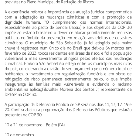
previstas no Plano Municipal de Redução de Riscos.
A experiência reforça a importância da atuação jurídica comprometida
com a adaptação às mudanças climáticas e com a promoção da
dignidade humana. “O cumprimento das normas internacionais,
especialmente ao pacto de Sendai (Japão) e aos objetivos da COP 30
impõe ao estado brasileiro o dever de alocar prioritariamente recursos
públicos no âmbito da prevenção em relação aos efeitos de desastres
climáticos. O município de São Sebastião já foi atingido pela maior
chuva já registrada num único dia no Brasil que deixou 64 mortos, em
fevereiro de 2023, todos residentes em áreas de risco, e foi a população
vulnerável a mais severamente atingida pelos efeitos das mudanças
climáticas. Embora São Sebastião esteja entre os municípios mais ricos
do país, considerando a divisão do seu orçamento pelo número total de
habitantes, o investimento em regularização fundiária e em obras de
mitigação de risco permanece extremamente baixo, o que impõe
insegurança às famílias mais vulneráveis e evidencia o racismo
ambiental na aplicaç
Filovalter
Moreira dos Santos Jr, representante da
DPESP na COP 30.
A participação da Defensoria Pública de SP será nos dias 11, 13, 17, 19 e
20. Confira abaixo a programação das Defensorias Públicas que estarão
presentes na COP 30.
10 a 21 de novembro | Belém (PA)
10 de novembro