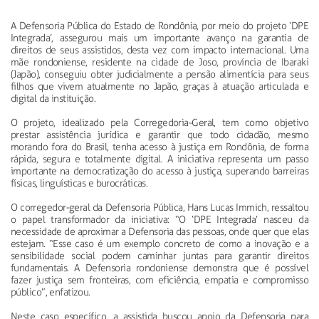
A Defensoria Pública do Estado de Rondônia, por meio do projeto ‘DPE
Integrada’, assegurou mais um importante avanço na garantia de
direitos de seus assistidos, desta vez com impacto internacional. Uma
mãe rondoniense, residente na cidade de Joso, província de Ibaraki
(Japão), conseguiu obter judicialmente a pensão alimentícia para seus
filhos que vivem atualmente no Japão, graças à atuação articulada e
digital da instituição.
O projeto, idealizado pela Corregedoria-Geral, tem como objetivo
prestar assistência jurídica e garantir que todo cidadão, mesmo
morando fora do Brasil, tenha acesso à justiça em Rondônia, de forma
rápida, segura e totalmente digital. A iniciativa representa um passo
importante na democratização do acesso à justiça, superando barreiras
físicas, linguísticas e burocráticas.
O corregedor-geral da Defensoria Pública, Hans Lucas Immich, ressaltou
o papel transformador da iniciativa: “O ‘DPE Integrada’ nasceu da
necessidade de aproximar a Defensoria das pessoas, onde quer que elas
estejam. “Esse caso é um exemplo concreto de como a inovação e a
sensibilidade social podem caminhar juntas para garantir direitos
fundamentais. A Defensoria rondoniense demonstra que é possível
fazer justiça sem fronteiras, com eficiência, empatia e compromisso
público”, enfatizou.
Neste caso específico, a assistida buscou apoio da Defensoria para