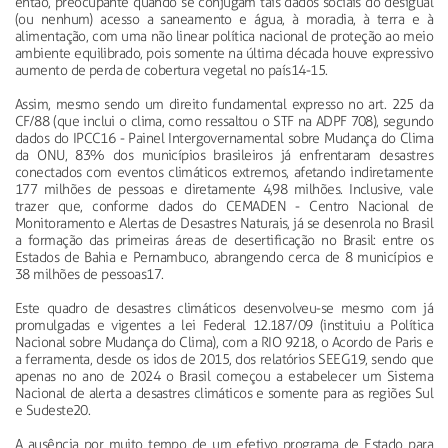
então, preocupante quando se conjugam tais dados sociais do desigual
(ou nenhum) acesso a saneamento e água, à moradia, à terra e à
alimentação, com uma não linear política nacional de proteção ao meio
ambiente equilibrado, pois somente na última década houve expressivo
aumento de perda de cobertura vegetal no país14-15.
Assim, mesmo sendo um direito fundamental expresso no art. 225 da
CF/88 (que inclui o clima, como ressaltou o STF na ADPF 708), segundo
dados do IPCC16 - Painel Intergovernamental sobre Mudança do Clima
da ONU, 83% dos municípios brasileiros já enfrentaram desastres
conectados com eventos climáticos extremos, afetando indiretamente
177 milhões de pessoas e diretamente 4,98 milhões. Inclusive, vale
trazer que, conforme dados do CEMADEN - Centro Nacional de
Monitoramento e Alertas de Desastres Naturais, já se desenrola no Brasil
a formação das primeiras áreas de desertificação no Brasil: entre os
Estados de Bahia e Pernambuco, abrangendo cerca de 8 municípios e
38 milhões de pessoas17.
Este quadro de desastres climáticos desenvolveu-se mesmo com já
promulgadas e vigentes a lei Federal 12.187/09 (instituiu a Política
Nacional sobre Mudança do Clima), com a RIO 9218, o Acordo de Paris e
a ferramenta, desde os idos de 2015, dos relatórios SEEG19, sendo que
apenas no ano de 2024 o Brasil começou a estabelecer um Sistema
Nacional de alerta a desastres climáticos e somente para as regiões Sul
e Sudeste20.
A ausência por muito tempo de um efetivo programa de Estado para