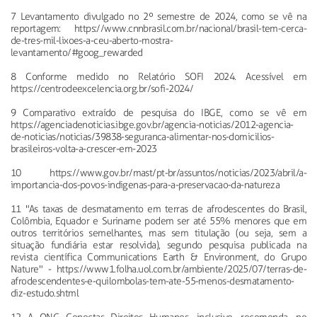
7 Levantamento divulgado no 2º semestre de 2024, como se vê na
reportagem: https://www.cnnbrasil.com.br/nacional/brasil-tem-cerca-
de-tres-mil-lixoes-a-ceu-aberto-mostra-
levantamento/#goog_rewarded
8 Conforme medido no Relatório SOFI 2024. Acessível em
https://centrodeexcelencia.org.br/sofi-2024/
9 Comparativo extraído de pesquisa do IBGE, como se vê em
https://agenciadenoticias.ibge.gov.br/agencia-noticias/2012-agencia-
de-noticias/noticias/39838-seguranca-alimentar-nos-domicilios-
brasileiros-volta-a-crescer-em-2023
10 https://www.gov.br/mast/pt-br/assuntos/noticias/2023/abril/a-
importancia-dos-povos-indigenas-para-a-preservacao-da-natureza
11 "As taxas de desmatamento em terras de afrodescentes do Brasil,
Colômbia, Equador e Suriname podem ser até 55% menores que em
outros territórios semelhantes, mas sem titulação (ou seja, sem a
situação fundiária estar resolvida), segundo pesquisa publicada na
revista científica Communications Earth & Environment, do Grupo
Nature" - https://www1.folha.uol.com.br/ambiente/2025/07/terras-de-
afrodescendentes-e-quilombolas-tem-ate-55-menos-desmatamento-
diz-estudo.shtml