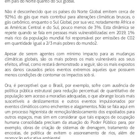
em país do Norte quanto do Sul global.
Não é desconhecido que os países do Norte Global emitem cerca de
92%1 do gás que mais contribui para alterações climáticas bruscas, o
gás carbônico, enquanto o Sul Global, por sua vez, notadamente África e
as Américas Central e do Sul, pouco menos de 3%. Esta dinâmica se
repete quando se fala em pessoas mais vulnerabilizadas: em 2019, 1%
mais rico da população mundial foi responsável por emissões de C02
em quantidade igual a 2/3 mais pobres do mundo2.
Apesar de serem agentes com mínimo impacto para as mudanças
climáticas globais, são os mais pobres os mais vulneráveis aos seus
efeitos, afinal, como restará demonstrado a seguir, são os mais expostos
aos danos causados pelos eventos extremos aqueles que possuem
menos condições de contornar os impactos sob si.
Ora, é perceptível que o Brasil, por exemplo, sofre com ausência de
política pública estrutural para redução percentual de quantitativo de
população sem acesso a moradias adequadas, o que abrange locais mais
suscetíveis a deslizamentos e outros eventos impulsionados por
eventos climáticos como enchentes e alagamentos. Não se fala aqui em
um processo higienista de remoção/deslocamento dos espoliados para
outros espaços, mas sim em considerar que tais espaços de ocupação
humana consolidada precisam da atuação do Poder Público para, por
exemplo, obras de criação de sistemas de drenagem, tratamento de
encostas, de política de evitem o assoreamento de rios, além de
promoção educativa ambiental.