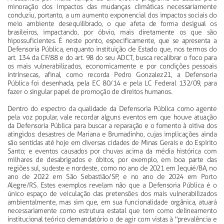
minoração dos impactos das mudanças climáticas necessariamente
conduziu, portanto, a um aumento exponencial dos impactos sociais do
meio ambiente desequilibrado, o que afeta de forma desigual os
brasileiros, impactando, por óbvio, mais diretamente os que são
hipossuficientes. É neste ponto, especificamente, que se apresenta a
Defensoria Pública, enquanto instituição de Estado que, nos termos do
art. 134 da CF/88 e do art. 98 do seu ADCT, busca recalibrar o foco para
os mais vulnerabilizados, economicamente e por condições pessoais
intrínsecas, afinal, como recorda Pedro Gonzalez21, a Defensoria
Pública foi desenhada, pela EC 80/14 e pela LC Federal 132/09, para
fazer o singular papel de promoção de direitos humanos.
Dentro do espectro da qualidade da Defensoria Pública como agente
pela voz popular, vale recordar alguns eventos em que houve atuação
da Defensoria Pública para buscar a reparação e o fomento à oitiva dos
atingidos: desastres de Mariana e Brumadinho, cujas implicações ainda
são sentidas até hoje em diversas cidades de Minas Gerais e do Espírito
Santo; e eventos causados por chuvas acima da média histórica com
milhares de desabrigados e óbitos, por exemplo, em boa parte das
regiões sul, sudeste e nordeste, como no ano de 2021 em Jequié/BA, no
ano de 2022 em São Sebastião/SP, e no ano de 2024 em Porto
Alegre/RS. Estes exemplos revelam não que a Defensoria Pública é o
único espaço de veiculação das pretensões dos mais vulnerabilizados
ambientalmente, mas sim que, em sua funcionalidade orgânica, atuará
necessariamente como estrutura estatal que tem como delineamento
institucional teórico demandatório o de agir com vistas à "prevalência e