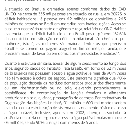
A situação do Brasil é dramática: apenas conforme dados do CAD
ÚNICO, há cerca de 335 mil pessoas em situação de rua, e, em 20223, o
déficit habitacional já passava dos 6,2 milhões de domicílios e 26,5
milhões de pessoas no Brasil em moradias com inadequações. Acaso se
busque o necessário recorte de gênero e raça, relatório da ONG Habitat
evidencia que o déficit habitacional no Brasil possui gênero: "62,6%
dos domicílios em situação de déficit habitacional são chefiados por
mulheres, isto é, as mulheres são maioria dentre os que precisam
escolher se comem ou pagam aluguel no fim do mês, ou, ainda, que
precisam morar de favor ou em domicílios improvisados e rústicos"4.
Quanto à estrutura sanitária, apesar de algum crescimento ao longo dos
anos, segundo dados do Instituto Trata Brasil5, em torno de 32 milhões
de brasileiros não possuem acesso à água potável e mais de 90 milhões
não têm acesso à coleta de esgoto. Este panorama significa que 40%
da população despeja os resíduos domésticos produzidos diretamente
ou em rios/mananciais ou no solo, elevando potencialmente a
possibilidade de contaminação de lençóis freáticos e alimentos
produzidos no solo, e, ainda, propagação de doenças. Por estimativas da
Organização das Nações Unidas6, 01 milhão e 600 mil mortes seriam
evitadas com a estruturação de sistema de saneamento básico e acesso
a água potável, inclusive, apenas em 2002, doenças associadas à
ausência de coleta de esgoto e acesso a água potável mataram mais de
03 milhões, sendo 90% crianças com menos de 5 anos.