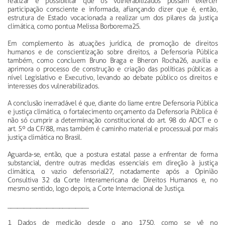
realizar e possibilitar que os vulnerabilizados possam exercer
participação consciente e informada, afiançando dizer que é, então,
estrutura de Estado vocacionada a realizar um dos pilares da justiça
climática, como pontua Melissa Borborema25.
Em complemento às atuações jurídica, de promoção de direitos
humanos e de conscientização sobre direitos, a Defensoria Pública
também, como concluem Bruno Braga e Bheron Rocha26, auxilia e
aprimora o processo de construção e criação das políticas públicas a
nível Legislativo e Executivo, levando ao debate público os direitos e
interesses dos vulnerabilizados.
A conclusão inerradável é que, diante do liame entre Defensoria Pública
e justiça climática, o fortalecimento orçamento da Defensoria Pública é
não só cumprir a determinação constitucional do art. 98 do ADCT e o
art. 5º da CF/88, mas também é caminho material e processual por mais
justiça climática no Brasil.
Aguarda-se, então, que a postura estatal passe a enfrentar de forma
substancial, dentre outras medidas essenciais em direção à justiça
climática, o vazio defensorial27, notadamente após a Opinião
Consultiva 32 da Corte Interamericana de Direitos Humanos e, no
mesmo sentido, logo depois, a Corte Internacional de Justiça.
_________________________
1 Dados de medição desde o ano 1750, como se vê no