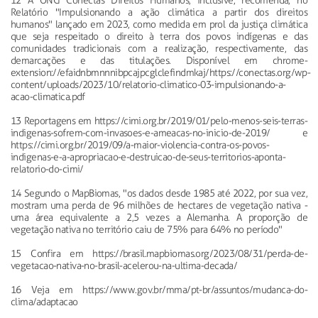
12 A ONG Conectas Direitos Humanos, inclusive, recomenda, no
Relatório "Impulsionando a ação climática a partir dos direitos
humanos" lançado em 2023, como medida em prol da justiça climática
que seja respeitado o direito à terra dos povos indígenas e das
comunidades tradicionais com a realização, respectivamente, das
demarcações e das titulações. Disponível em chrome-
extension://efaidnbmnnnibpcajpcglclefindmkaj/https://conectas.org/wp-
content/uploads/2023/10/relatorio-climatico-03-impulsionando-a-
acao-climatica.pdf
13 Reportagens em https://cimi.org.br/2019/01/pelo-menos-seis-terras-
indigenas-sofrem-com-invasoes-e-ameacas-no-inicio-de-2019/ e
https://cimi.org.br/2019/09/a-maior-violencia-contra-os-povos-
indigenas-e-a-apropriacao-e-destruicao-de-seus-territorios-aponta-
relatorio-do-cimi/
14 Segundo o MapBiomas, "os dados desde 1985 até 2022, por sua vez,
mostram uma perda de 96 milhões de hectares de vegetação nativa -
uma área equivalente a 2,5 vezes a Alemanha. A proporção de
vegetação nativa no território caiu de 75% para 64% no período"
15 Confira em https://brasil.mapbiomas.org/2023/08/31/perda-de-
vegetacao-nativa-no-brasil-acelerou-na-ultima-decada/
16 Veja em https://www.gov.br/mma/pt-br/assuntos/mudanca-do-
clima/adaptacao