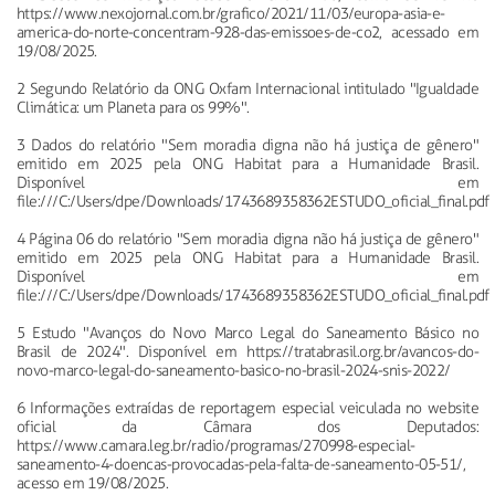
https://www.nexojornal.com.br/grafico/2021/11/03/europa-asia-e-
america-do-norte-concentram-928-das-emissoes-de-co2, acessado em
19/08/2025.
2 Segundo Relatório da ONG Oxfam Internacional intitulado "Igualdade
Climática: um Planeta para os 99%".
3 Dados do relatório "Sem moradia digna não há justiça de gênero"
emitido em 2025 pela ONG Habitat para a Humanidade Brasil.
Disponível em
file:///C:/Users/dpe/Downloads/1743689358362ESTUDO_oficial_final.pdf
4 Página 06 do relatório "Sem moradia digna não há justiça de gênero"
emitido em 2025 pela ONG Habitat para a Humanidade Brasil.
Disponível em
file:///C:/Users/dpe/Downloads/1743689358362ESTUDO_oficial_final.pdf
5 Estudo "Avanços do Novo Marco Legal do Saneamento Básico no
Brasil de 2024". Disponível em https://tratabrasil.org.br/avancos-do-
novo-marco-legal-do-saneamento-basico-no-brasil-2024-snis-2022/
6 Informações extraídas de reportagem especial veiculada no website
oficial da Câmara dos Deputados:
https://www.camara.leg.br/radio/programas/270998-especial-
saneamento-4-doencas-provocadas-pela-falta-de-saneamento-05-51/,
acesso em 19/08/2025.