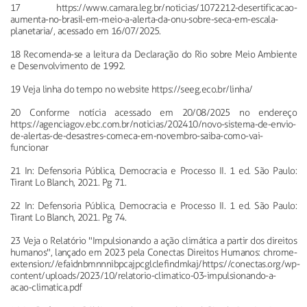
17 https://www.camara.leg.br/noticias/1072212-desertificacao-
aumenta-no-brasil-em-meio-a-alerta-da-onu-sobre-seca-em-escala-
planetaria/, acessado em 16/07/2025.
18 Recomenda-se a leitura da Declaração do Rio sobre Meio Ambiente
e Desenvolvimento de 1992.
19 Veja linha do tempo no website https://seeg.eco.br/linha/
20 Conforme notícia acessado em 20/08/2025 no endereço
https://agenciagov.ebc.com.br/noticias/202410/novo-sistema-de-envio-
de-alertas-de-desastres-comeca-em-novembro-saiba-como-vai-
funcionar
21 In: Defensoria Pública, Democracia e Processo II. 1 ed. São Paulo:
Tirant Lo Blanch, 2021. Pg 71.
22 In: Defensoria Pública, Democracia e Processo II. 1 ed. São Paulo:
Tirant Lo Blanch, 2021. Pg 74.
23 Veja o Relatório "Impulsionando a ação climática a partir dos direitos
humanos", lançado em 2023 pela Conectas Direitos Humanos: chrome-
extension://efaidnbmnnnibpcajpcglclefindmkaj/https://conectas.org/wp-
content/uploads/2023/10/relatorio-climatico-03-impulsionando-a-
acao-climatica.pdf