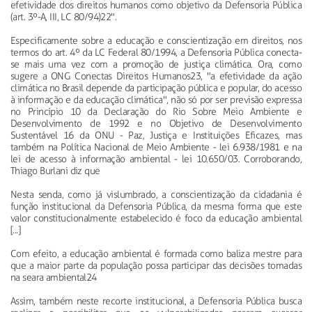
efetividade dos direitos humanos como objetivo da Defensoria Pública
(art. 3º-A, III, LC 80/94)22".
Especificamente sobre a educação e conscientização em direitos, nos
termos do art. 4º da LC Federal 80/1994, a Defensoria Pública conecta-
se mais uma vez com a promoção de justiça climática. Ora, como
sugere a ONG Conectas Direitos Humanos23, "a efetividade da ação
climática no Brasil depende da participação pública e popular, do acesso
à informação e da educação climática", não só por ser previsão expressa
no Princípio 10 da Declaração do Rio Sobre Meio Ambiente e
Desenvolvimento de 1992 e no Objetivo de Desenvolvimento
Sustentável 16 da ONU - Paz, Justiça e Instituições Eficazes, mas
também na Política Nacional de Meio Ambiente - lei 6.938/1981 e na
lei de acesso à informação ambiental - lei 10.650/03. Corroborando,
Thiago Burlani diz que
Nesta senda, como já vislumbrado, a conscientização da cidadania é
função institucional da Defensoria Pública, da mesma forma que este
valor constitucionalmente estabelecido é foco da educação ambiental
[...]
Com efeito, a educação ambiental é formada como baliza mestre para
que a maior parte da população possa participar das decisões tomadas
na seara ambiental24
Assim, também neste recorte institucional, a Defensoria Pública busca