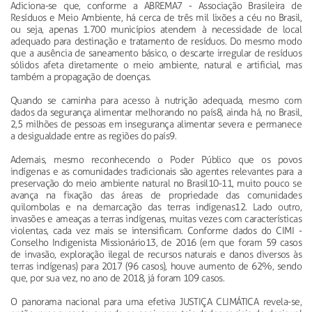
Adiciona-se que, conforme a ABREMA7 - Associação Brasileira de
Resíduos e Meio Ambiente, há cerca de três mil lixões a céu no Brasil,
ou seja, apenas 1.700 municípios atendem à necessidade de local
adequado para destinação e tratamento de resíduos. Do mesmo modo
que a ausência de saneamento básico, o descarte irregular de resíduos
sólidos afeta diretamente o meio ambiente, natural e artificial, mas
também a propagação de doenças.
Quando se caminha para acesso à nutrição adequada, mesmo com
dados da segurança alimentar melhorando no país8, ainda há, no Brasil,
2,5 milhões de pessoas em insegurança alimentar severa e permanece
a desigualdade entre as regiões do país9.
Ademais, mesmo reconhecendo o Poder Público que os povos
indígenas e as comunidades tradicionais são agentes relevantes para a
preservação do meio ambiente natural no Brasil10-11, muito pouco se
avança na fixação das áreas de propriedade das comunidades
quilombolas e na demarcação das terras indígenas12. Lado outro,
invasões e ameaças a terras indígenas, muitas vezes com características
violentas, cada vez mais se intensificam. Conforme dados do CIMI -
Conselho Indigenista Missionário13, de 2016 (em que foram 59 casos
de invasão, exploração ilegal de recursos naturais e danos diversos às
terras indígenas) para 2017 (96 casos), houve aumento de 62%, sendo
que, por sua vez, no ano de 2018, já foram 109 casos.
O panorama nacional para uma efetiva JUSTIÇA CLIMÁTICA revela-se,