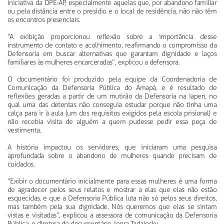
iniciativa da DPE-AP, especialmente aquelas que, por abandono familiar
ou pela distância entre o presídio e o local de residência, não não têm
os encontros presenciais.
“A exibição proporcionou reflexão sobre a importância desse
instrumento de contato e acolhimento, reafirmando o compromisso da
Defensoria em buscar alternativas que garantam dignidade e laços
familiares às mulheres encarceradas”, explicou a defensora.
O documentário foi produzido pela equipe da Coordenadoria de
Comunicação da Defensoria Pública do Amapá, e é resultado de
reflexões geradas a partir de um mutirão da Defensoria na Iapen, no
qual uma das detentas não conseguia estudar porque não tinha uma
calça para ir à aula (um dos requisitos exigidos pela escola prisional) e
não recebia visita de alguém a quem pudesse pedir essa peça de
vestimenta.
A história impactou os servidores, que iniciaram uma pesquisa
aprofundada sobre o abandono de mulheres quando precisam de
cuidados.
“Exibir o documentário inicialmente para essas mulheres é uma forma
de agradecer pelos seus relatos e mostrar a elas que elas não estão
esquecidas, e que a Defensoria Pública luta não só pelos seus direitos,
mas também pela sua dignidade. Nós queremos que elas se sintam
vistas e visitadas”, explicou a assessora de comunicação da Defensoria
Pública, e diretora do documentário, Ingra Tadaiesky.