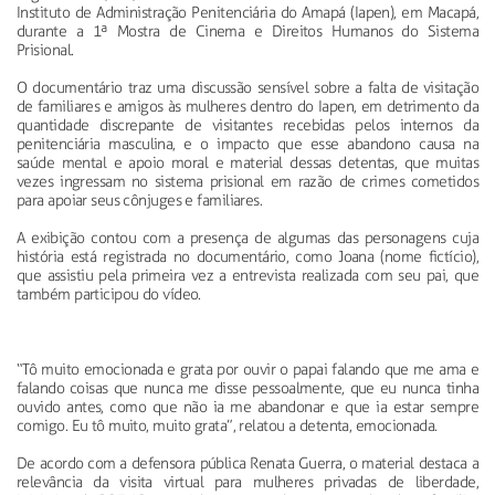
Instituto de Administração Penitenciária do Amapá (Iapen), em Macapá,
durante a 1ª Mostra de Cinema e Direitos Humanos do Sistema
Prisional.
O documentário traz uma discussão sensível sobre a falta de visitação
de familiares e amigos às mulheres dentro do Iapen, em detrimento da
quantidade discrepante de visitantes recebidas pelos internos da
penitenciária masculina, e o impacto que esse abandono causa na
saúde mental e apoio moral e material dessas detentas, que muitas
vezes ingressam no sistema prisional em razão de crimes cometidos
para apoiar seus cônjuges e familiares.
A exibição contou com a presença de algumas das personagens cuja
história está registrada no documentário, como Joana (nome fictício),
que assistiu pela primeira vez a entrevista realizada com seu pai, que
também participou do vídeo.
“Tô muito emocionada e grata por ouvir o papai falando que me ama e
falando coisas que nunca me disse pessoalmente, que eu nunca tinha
ouvido antes, como que não ia me abandonar e que ia estar sempre
comigo. Eu tô muito, muito grata”, relatou a detenta, emocionada.
De acordo com a defensora pública Renata Guerra, o material destaca a
relevância da visita virtual para mulheres privadas de liberdade,