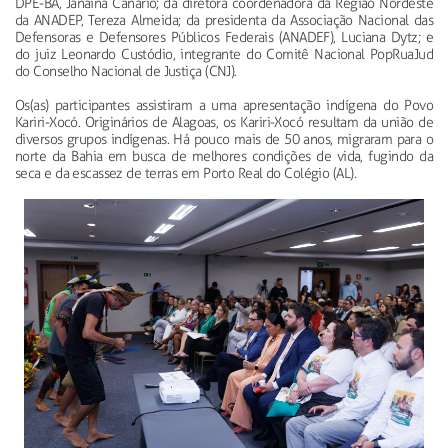
DPE-BA, Janaina Canário; da diretora coordenadora da Região Nordeste
da ANADEP, Tereza Almeida; da presidenta da Associação Nacional das
Defensoras e Defensores Públicos Federais (ANADEF), Luciana Dytz; e
do juiz Leonardo Custódio, integrante do Comitê Nacional PopRuaJud
do Conselho Nacional de Justiça (CNJ).
Os(as) participantes assistiram a uma apresentação indígena do Povo
Kariri-Xocó. Originários de Alagoas, os Kariri-Xocó resultam da união de
diversos grupos indígenas. Há pouco mais de 50 anos, migraram para o
norte da Bahia em busca de melhores condições de vida, fugindo da
seca e da escassez de terras em Porto Real do Colégio (AL).