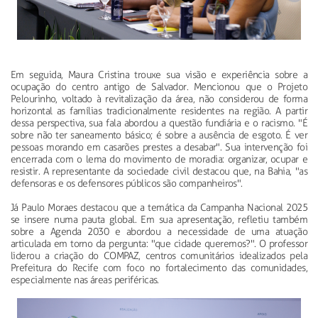
Em seguida, Maura Cristina trouxe sua visão e experiência sobre a
ocupação do centro antigo de Salvador. Mencionou que o Projeto
Pelourinho, voltado à revitalização da área, não considerou de forma
horizontal as famílias tradicionalmente residentes na região. A partir
dessa perspectiva, sua fala abordou a questão fundiária e o racismo. "É
sobre não ter saneamento básico; é sobre a ausência de esgoto. É ver
pessoas morando em casarões prestes a desabar". Sua intervenção foi
encerrada com o lema do movimento de moradia: organizar, ocupar e
resistir. A representante da sociedade civil destacou que, na Bahia, "as
defensoras e os defensores públicos são companheiros".
Já Paulo Moraes destacou que a temática da Campanha Nacional 2025
se insere numa pauta global. Em sua apresentação, refletiu também
sobre a Agenda 2030 e abordou a necessidade de uma atuação
articulada em torno da pergunta: "que cidade queremos?". O professor
liderou a criação do COMPAZ, centros comunitários idealizados pela
Prefeitura do Recife com foco no fortalecimento das comunidades,
especialmente nas áreas periféricas.