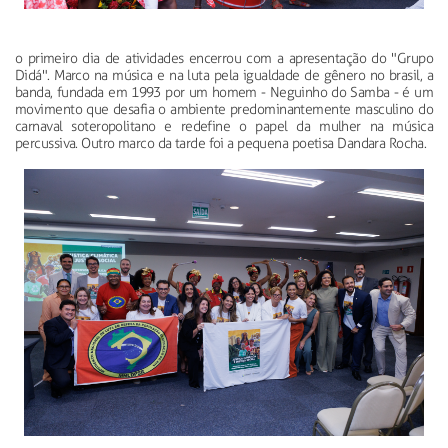
o primeiro dia de atividades encerrou com a apresentação do "Grupo
Didá". Marco na música e na luta pela igualdade de gênero no brasil, a
banda, fundada em 1993 por um homem - Neguinho do Samba - é um
movimento que desafia o ambiente predominantemente masculino do
carnaval soteropolitano e redefine o papel da mulher na música
percussiva. Outro marco da tarde foi a pequena poetisa Dandara Rocha.