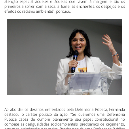
atenção especial àqueles e àquelas que vivem à margem e são os
primeiros a sofrer com a seca, a fome, as enchentes, os despejos e os
efeitos do racismo ambiental”, pontuou.
Ao abordar os desafios enfrentados pela Defensoria Pública, Fernanda
destacou o caráter político da ação. “Se queremos uma Defensoria
Pública capaz de cumprir plenamente seu papel constitucional no
combate às desigualdades socioambientais, precisamos de orçamento,