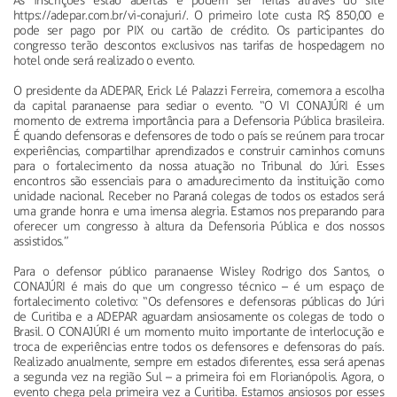
As inscrições estão abertas e podem ser feitas através do site
https://adepar.com.br/vi-conajuri/. O primeiro lote custa R$ 850,00 e
pode ser pago por PIX ou cartão de crédito. Os participantes do
congresso terão descontos exclusivos nas tarifas de hospedagem no
hotel onde será realizado o evento.
O presidente da ADEPAR, Erick Lé Palazzi Ferreira, comemora a escolha
da capital paranaense para sediar o evento. “O VI CONAJÚRI é um
momento de extrema importância para a Defensoria Pública brasileira.
É quando defensoras e defensores de todo o país se reúnem para trocar
experiências, compartilhar aprendizados e construir caminhos comuns
para o fortalecimento da nossa atuação no Tribunal do Júri. Esses
encontros são essenciais para o amadurecimento da instituição como
unidade nacional. Receber no Paraná colegas de todos os estados será
uma grande honra e uma imensa alegria. Estamos nos preparando para
oferecer um congresso à altura da Defensoria Pública e dos nossos
assistidos.”
Para o defensor público paranaense Wisley Rodrigo dos Santos, o
CONAJÚRI é mais do que um congresso técnico – é um espaço de
fortalecimento coletivo: “Os defensores e defensoras públicas do Júri
de Curitiba e a ADEPAR aguardam ansiosamente os colegas de todo o
Brasil. O CONAJÚRI é um momento muito importante de interlocução e
troca de experiências entre todos os defensores e defensoras do país.
Realizado anualmente, sempre em estados diferentes, essa será apenas
a segunda vez na região Sul – a primeira foi em Florianópolis. Agora, o
evento chega pela primeira vez a Curitiba. Estamos ansiosos por esses