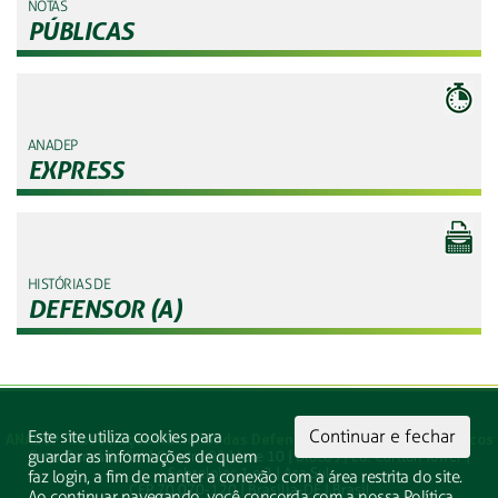
NOTAS
PÚBLICAS
ANADEP
EXPRESS
HISTÓRIAS DE
DEFENSOR (A)
Continuar e fechar
Este site utiliza cookies para
ANADEP - Associação Nacional das Defensoras e Defensores Públicos
guardar as informações de quem
Setor Bancário Sul | Quadra 02 | Lote 10 | Bloco J | Ed. Carlton Tower |
Sobrelojas 1 e 2 | Asa Sul
faz login, a fim de manter a conexão com a área restrita do site.
CEP 70.070-120 | Brasília-DF | Brasil
Ao continuar navegando, você concorda com a nossa Política