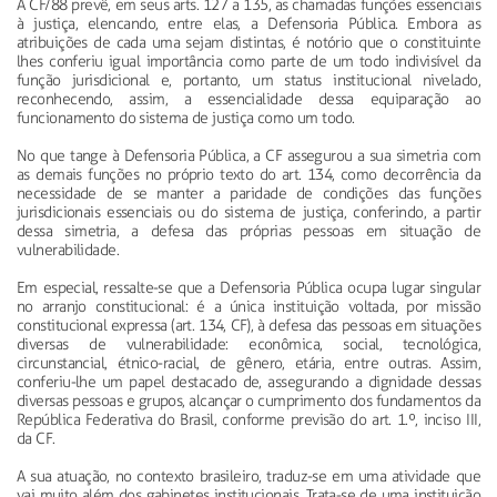
A CF/88 prevê, em seus arts. 127 a 135, as chamadas funções essenciais
à justiça, elencando, entre elas, a Defensoria Pública. Embora as
atribuições de cada uma sejam distintas, é notório que o constituinte
lhes conferiu igual importância como parte de um todo indivisível da
função jurisdicional e, portanto, um status institucional nivelado,
reconhecendo, assim, a essencialidade dessa equiparação ao
funcionamento do sistema de justiça como um todo.
No que tange à Defensoria Pública, a CF assegurou a sua simetria com
as demais funções no próprio texto do art. 134, como decorrência da
necessidade de se manter a paridade de condições das funções
jurisdicionais essenciais ou do sistema de justiça, conferindo, a partir
dessa simetria, a defesa das próprias pessoas em situação de
vulnerabilidade.
Em especial, ressalte-se que a Defensoria Pública ocupa lugar singular
no arranjo constitucional: é a única instituição voltada, por missão
constitucional expressa (art. 134, CF), à defesa das pessoas em situações
diversas de vulnerabilidade: econômica, social, tecnológica,
circunstancial, étnico-racial, de gênero, etária, entre outras. Assim,
conferiu-lhe um papel destacado de, assegurando a dignidade dessas
diversas pessoas e grupos, alcançar o cumprimento dos fundamentos da
República Federativa do Brasil, conforme previsão do art. 1.º, inciso III,
da CF.
A sua atuação, no contexto brasileiro, traduz-se em uma atividade que
vai muito além dos gabinetes institucionais. Trata-se de uma instituição