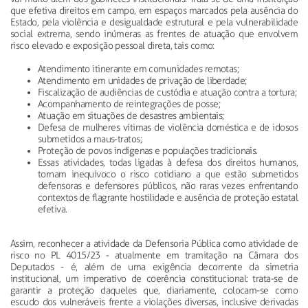
que efetiva direitos em campo, em espaços marcados pela ausência do
Estado, pela violência e desigualdade estrutural e pela vulnerabilidade
social extrema, sendo inúmeras as frentes de atuação que envolvem
risco elevado e exposição pessoal direta, tais como:
Atendimento itinerante em comunidades remotas;
Atendimento em unidades de privação de liberdade;
Fiscalização de audiências de custódia e atuação contra a tortura;
Acompanhamento de reintegrações de posse;
Atuação em situações de desastres ambientais;
Defesa de mulheres vítimas de violência doméstica e de idosos
submetidos a maus-tratos;
Proteção de povos indígenas e populações tradicionais.
Essas atividades, todas ligadas à defesa dos direitos humanos,
tornam inequívoco o risco cotidiano a que estão submetidos
defensoras e defensores públicos, não raras vezes enfrentando
contextos de flagrante hostilidade e ausência de proteção estatal
efetiva.
Assim, reconhecer a atividade da Defensoria Pública como atividade de
risco no PL 4015/23 - atualmente em tramitação na Câmara dos
Deputados - é, além de uma exigência decorrente da simetria
institucional, um imperativo de coerência constitucional: trata-se de
garantir a proteção daqueles que, diariamente, colocam-se como
escudo dos vulneráveis frente a violações diversas, inclusive derivadas