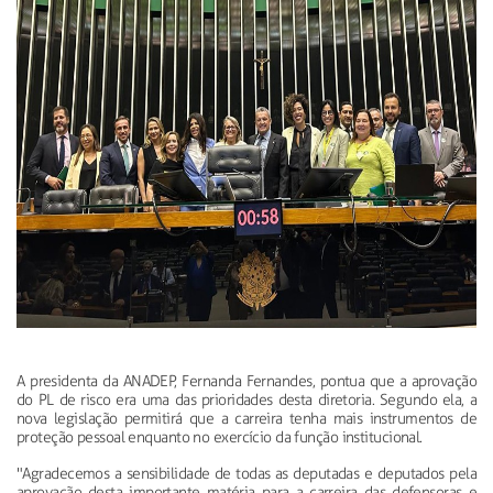
A presidenta da ANADEP, Fernanda Fernandes, pontua que a aprovação
do PL de risco era uma das prioridades desta diretoria. Segundo ela, a
nova legislação permitirá que a carreira tenha mais instrumentos de
proteção pessoal enquanto no exercício da função institucional.
"Agradecemos a sensibilidade de todas as deputadas e deputados pela
aprovação desta importante matéria para a carreira das defensoras e