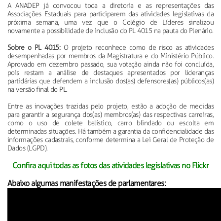
A ANADEP já convocou toda a diretoria e as representações das
Associações Estaduais para participarem das atividades legislativas da
próxima semana, uma vez que o Colégio de Líderes sinalizou
novamente a possibilidade de inclusão do PL 4015 na pauta do Plenário.
Sobre o PL 4015:
O projeto reconhece como de risco as atividades
desempenhadas por membros da Magistratura e do Ministério Público.
Aprovado em dezembro passado, sua votação ainda não foi concluída,
pois restam a análise de destaques apresentados por lideranças
partidárias que defendem a inclusão dos(as) defensores(as) públicos(as)
na versão final do PL.
Entre as inovações trazidas pelo projeto, estão a adoção de medidas
para garantir a segurança dos(as) membros(as) das respectivas carreiras,
como o uso de colete balístico, carro blindado ou escolta em
determinadas situações. Há também a garantia da confidencialidade das
informações cadastrais, conforme determina a Lei Geral de Proteção de
Dados (LGPD).
Confira aqui todas as fotos das atividades legislativas no Flickr
Abaixo algumas manifestações de parlamentares: