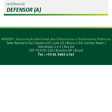
HISTÓRIAS DE
DEFENSOR (A)
ANADEP - Associação Nacional das Defensoras e Defensores Públicos
Setor Bancário Sul | Quadra 02 | Lote 10 | Bloco J | Ed. Carlton Tower |
Sobrelojas 1 e 2 | Asa Sul
CEP 70.070-120 | Brasília-DF | Brasil
Tel.: +55 61 3963.1747