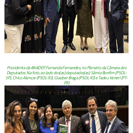
Presidenta da ANADEP, Fernanda Fernandes, no Plenário da Câmara dos
Deputados. Na foto, ao lado dos(as) deputados(as): Sâmia Bonfim (PSOL-
SP), Chico Alencar (PSOL-RJ), Glauber Braga (PSOL-RJ) e Tadeu Veneri (PT-
PR)