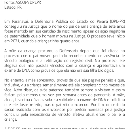
Fonte: ASCOM/DPEPR
Estado: PR
Em Paranavaí, a Defensoria Pública do Estado do Paraná (DPE-PR)
conseguiu na Justiça que o nome do pai de uma criança de sete anos
fosse mantido em sua certidão de nascimento, apesar da ação negatória
de paternidade que o homem moveu na Justiça. O processo teve início
em 2021, quando a criança tinha quatro anos.
A mãe da criança procurou a Defensoria depois que foi citada no
processo que o pai moveu pedindo reconhecimento de ausência de
vínculo biológico e a retificação do registro civil. No processo, ele
alegava que não possuía vínculos com a criança e apresentava um
exame de DNA como prova de que ela não era sua filha biológica.
No entanto, a mãe apresentou provas de que ele pagava pensão e que,
inclusive, viu a criança semanalmente até ela completar cinco meses de
vida. Além disso, os avós paternos também sempre a visitam e assim
faziam pelo menos uma vez por semana antes da pandemia. A mãe,
ainda, levantou dúvidas sobre a validade do exame de DNA e solicitou
que ele fosse refeito, mas o pai não concordou. Por fim, um estudo
social realizado com os envolvidos por perícia nomeada pela justiça
concluiu pela inexistência de vínculo afetivo atual entre o pai e a
criança.