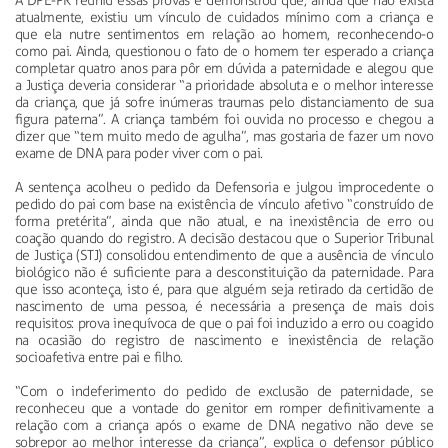
A DPE-PR reuniu essas provas e demonstrou que, ainda que não exista
atualmente, existiu um vínculo de cuidados mínimo com a criança e
que ela nutre sentimentos em relação ao homem, reconhecendo-o
como pai. Ainda, questionou o fato de o homem ter esperado a criança
completar quatro anos para pôr em dúvida a paternidade e alegou que
a Justiça deveria considerar “a prioridade absoluta e o melhor interesse
da criança, que já sofre inúmeras traumas pelo distanciamento de sua
figura paterna”. A criança também foi ouvida no processo e chegou a
dizer que “tem muito medo de agulha”, mas gostaria de fazer um novo
exame de DNA para poder viver com o pai.
A sentença acolheu o pedido da Defensoria e julgou improcedente o
pedido do pai com base na existência de vínculo afetivo “construído de
forma pretérita”, ainda que não atual, e na inexistência de erro ou
coação quando do registro. A decisão destacou que o Superior Tribunal
de Justiça (STJ) consolidou entendimento de que a ausência de vínculo
biológico não é suficiente para a desconstituição da paternidade. Para
que isso aconteça, isto é, para que alguém seja retirado da certidão de
nascimento de uma pessoa, é necessária a presença de mais dois
requisitos: prova inequívoca de que o pai foi induzido a erro ou coagido
na ocasião do registro de nascimento e inexistência de relação
socioafetiva entre pai e filho.
“Com o indeferimento do pedido de exclusão de paternidade, se
reconheceu que a vontade do genitor em romper definitivamente a
relação com a criança após o exame de DNA negativo não deve se
sobrepor ao melhor interesse da criança”, explica o defensor público