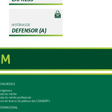
HISTÓRIAS DE
DEFENSOR (A)
ONGRESSOS
ongressos
olar do mérito
olar do mérito profissional
ivro de teses e de práticas dos CONADEP's
NTERNACIONAL