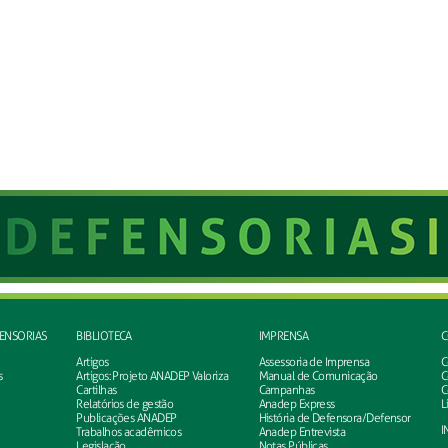
FENSORIAS
BIBLIOTECA
IMPRENSA
C
Artigos
Assessoria de Imprensa
C
s
Artigos: Projeto ANADEP Valoriza
Manual de Comunicação
C
Cartilhas
Campanhas
C
Relatórios de gestão
Anadep Express
L
Publicações ANADEP
História de Defensora/Defensor
I
Trabalhos acadêmicos
Anadep Entrevista
Legislação
Notas Públicas