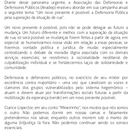
Diante desse panorama urgente, a Associação das Defensoras e
Defensores Públicos (Anadep) resolveu abordar em sua campanha anual
o seguinte tema: “Um novo presente é possível: a Defensoria Pública
pela superação da situação de rua”.
Um novo presente é possível, pois não se pode delegar ao futuro a
mudança. Um futuro diferente e melhor, com a superação da situação
de rua, só será possível se mudanças forem feitas a partir de agora, em
especial: se humanizarmos nossa visão em relação a essas pessoas; se
tivermos vontade política e jurídica de mudar, especialmente
centralizando o debate da moradia digna associada com os demais
serviços essenciais; se resistirmos à racionalidade neoliberal de
culpabilização individual e se fortalecermos laços de solidariedade e
comunidade.
Defensoras e defensores públicos, no exercício de seu mister por
excelência contra majoritário – uma vez que canalizam as vozes e
clamores dos grupos vulnerabilizados pelo sistema hegemônico –
atuam e devem atuar por transformações sociais futuras a partir da
mobilização da esperança (verde) em um novo presente possível.
Clarice Lispector, em seu conto “Mineirinho”, nos mostra que nós somos
o outro. Não podemos dormir em nossas camas e falsamente
pretendermos nos salvar, enquanto outros morrem sob o manto de
alguma (in)justiça lá fora. Não podemos continuar sendo os sonsos
essenciais.