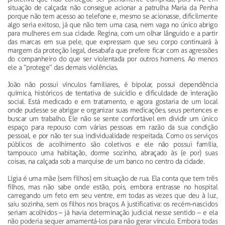
situação de calçada: não consegue acionar a patrulha Maria da Penha
porque não tem acesso ao telefone e, mesmo se acionasse, dificilmente
algo seria exitoso, já que não tem uma casa, nem vaga no único abrigo
para mulheres em sua cidade. Regina, com um olhar lânguido e a partir
das marcas em sua pele, que expressam que seu corpo continuará à
margem da proteção legal, desabafa que prefere ficar com as agressões
do companheiro do que ser violentada por outros homens. Ao menos
ele a “protege” das demais violências.
João não possui vínculos familiares, é bipolar, possui dependência
química, históricos de tentativa de suicídio e dificuldade de interação
social. Está medicado e em tratamento, e agora gostaria de um local
onde pudesse se abrigar e organizar suas medicações, seus pertences e
buscar um trabalho. Ele não se sente confortável em dividir um único
espaço para repouso com várias pessoas em razão da sua condição
pessoal, e por não ter sua individualidade respeitada. Como os serviços
públicos de acolhimento são coletivos e ele não possui família,
tampouco uma habitação, dorme sozinho, abraçado às (e por) suas
coisas, na calçada sob a marquise de um banco no centro da cidade.
Lígia é uma mãe (sem filhos) em situação de rua. Ela conta que tem três
filhos, mas não sabe onde estão, pois, embora entrasse no hospital
carregando um feto em seu ventre, em todas as vezes que deu à luz,
saiu sozinha, sem os filhos nos braços. A justificativa: os recém-nascidos
seriam acolhidos – já havia determinação judicial nesse sentido – e ela
não poderia sequer amamentá-los para não gerar vínculo. Embora todas