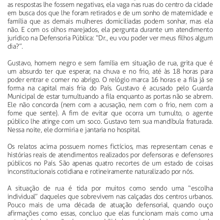
as respostas lhe fossem negativas, ela vaga nas ruas do centro da cidade
em busca dos que lhe foram retirados e de um sonho de maternidade e
família que as demais mulheres domiciliadas podem sonhar, mas ela
não. E com os olhos marejados, ela pergunta durante um atendimento
jurídico na Defensoria Pública: “Dr., eu vou poder ver meus filhos algum
dia?”.
Gustavo, homem negro e sem família em situação de rua, grita que é
um absurdo ter que esperar, na chuva e no frio, até às 18 horas para
poder entrar e comer no abrigo. O relógio marca 16 horas e a fila já se
forma na capital mais fria do País. Gustavo é acusado pelo Guarda
Municipal de estar tumultuando a fila enquanto as portas não se abrem.
Ele não concorda (nem com a acusação, nem com o frio, nem com a
fome que sente). A fim de evitar que ocorra um tumulto, o agente
público lhe atinge com um soco. Gustavo tem sua mandíbula fraturada.
Nessa noite, ele dormiria e jantaria no hospital.
Os relatos acima possuem nomes fictícios, mas representam cenas e
histórias reais de atendimentos realizados por defensoras e defensores
públicos no País. São apenas quatro recortes de um estado de coisas
inconstitucionais cotidiana e rotineiramente naturalizado por nós.
A situação de rua é tida por muitos como sendo uma “escolha
individual” daqueles que sobrevivem nas calçadas dos centros urbanos.
Pouco mais de uma década de atuação defensorial, quando ouço
afirmações como essas, concluo que elas funcionam mais como uma