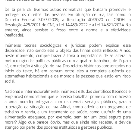
De lá para cá, tivemos outras normativas que buscam promover e
proteger os direitos das pessoas em situação de rua, tais como: o
Decreto Federal 7.053/2009, a Resolução 40/2020 do CNDH, a
Resolução 425/2021 do CNJ, a Lei 14.489/2022 e a Lei 14.821/2024. No
entanto, ainda persiste o fosso entre a norma e a efetividade
(realidade).
Inúmeras teorias sociológicas e jurídicas podem explicar essa
disparidade, não sendo elas o objeto das linhas desta reflexão. A nós,
neste momento, cumpre trazer à tona a importância de se alterar a
metodologia das políticas públicas com a qual se trabalhou, de lá para
cá, em relação à situação de rua. Dos relatos históricos apresentados no
início do texto, há em comum entre eles a completa ausência de
alternativas habitacionais e de moradia às pessoas que estão em risco
social.
Nacional e internacionalmente, inúmeros estudos científicos (teóricos e
empíricos) demonstram que é preciso trabalhar primeiro com o acesso
a uma moradia, integrada com os demais serviços públicos, para a
superação da situação de rua. Afinal, como aderir a um programa de
trabalho e renda, a um tratamento de saúde, como usufruir de uma
alimentação adequada, por exemplo, sem ter um local seguro para
morar? Algo que parece óbvio, mas que ainda não recebeu a devida
atenção por parte dos poderes instituídos e gestores públicos.