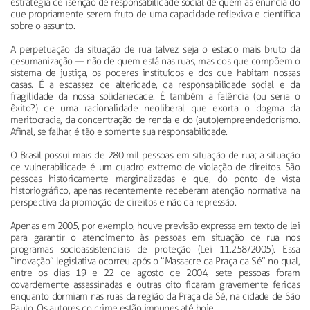
estratégia de isenção de responsabilidade social de quem as enuncia do
que propriamente serem fruto de uma capacidade reflexiva e científica
sobre o assunto.
A perpetuação da situação de rua talvez seja o estado mais bruto da
desumanização — não de quem está nas ruas, mas dos que compõem o
sistema de justiça, os poderes instituídos e dos que habitam nossas
casas. É a escassez de alteridade, da responsabilidade social e da
fragilidade da nossa solidariedade. É também a falência (ou seria o
êxito?) de uma racionalidade neoliberal que exorta o dogma da
meritocracia, da concentração de renda e do (auto)empreendedorismo.
Afinal, se falhar, é tão e somente sua responsabilidade.
O Brasil possui mais de 280 mil pessoas em situação de rua; a situação
de vulnerabilidade é um quadro extremo de violação de direitos. São
pessoas historicamente marginalizadas e que, do ponto de vista
historiográfico, apenas recentemente receberam atenção normativa na
perspectiva da promoção de direitos e não da repressão.
Apenas em 2005, por exemplo, houve previsão expressa em texto de lei
para garantir o atendimento às pessoas em situação de rua nos
programas socioassistenciais de proteção (Lei 11.258/2005). Essa
“inovação” legislativa ocorreu após o “Massacre da Praça da Sé” no qual,
entre os dias 19 e 22 de agosto de 2004, sete pessoas foram
covardemente assassinadas e outras oito ficaram gravemente feridas
enquanto dormiam nas ruas da região da Praça da Sé, na cidade de São
Paulo. Os autores do crime estão impunes até hoje.