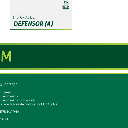
HISTÓRIAS DE
DEFENSOR (A)
ONGRESSOS
ongressos
olar do mérito
olar do mérito profissional
ivro de teses e de práticas dos CONADEP's
NTERNACIONAL
NADEP