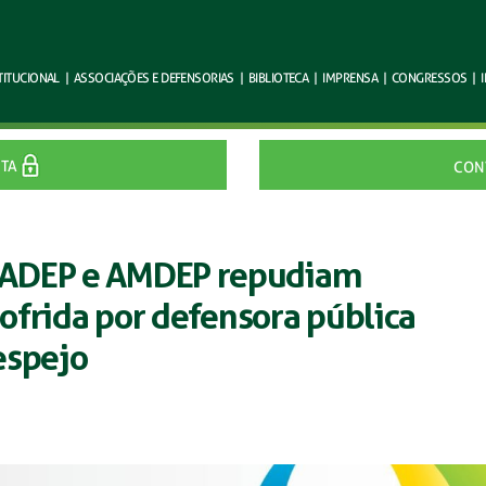
TITUCIONAL
|
ASSOCIAÇÕES E
DEFENSORIAS
|
BIBLIOTECA
|
IMPRENSA
|
CONGRESSOS
|
ITA
CON
NADEP e AMDEP repudiam
 sofrida por defensora pública
espejo