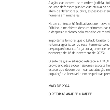
A ação, que ocorreu sem ordem judicial, foi 
de uma defensora pública que atuava na áre
Além da defensora pública, as pessoas acamp
homens em mulheres.
Nesse contexto, há indicativos que houve 
Público, o manifesto descumprimento das n
o desprezo violento pelo trabalho de memb
Importante lembrar que o Estado brasileiro p
reforma agrária, sendo recentemente cond
desproporcional da força por agentes de seg
(sentença de 16 de novembro de 2023).
Diante da grave situação relatada, a ANAD
providenciadas e que haja uma resposta fir
estado que devem permear sua atuação no b
população vulnerável e em respeito às prerr
MAIO DE 2024
DIRETORIAS ANADEP e AMDEP