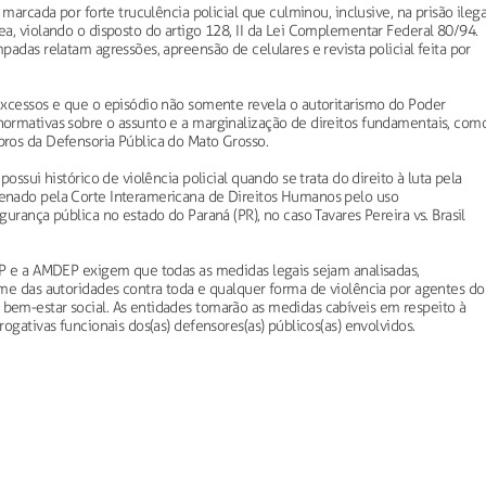
marcada por forte truculência policial que culminou, inclusive, na prisão ilega
a, violando o disposto do artigo 128, II da Lei Complementar Federal 80/94.
adas relatam agressões, apreensão de celulares e revista policial feita por
excessos e que o episódio não somente revela o autoritarismo do Poder
ormativas sobre o assunto e a marginalização de direitos fundamentais, com
ros da Defensoria Pública do Mato Grosso.
ossui histórico de violência policial quando se trata do direito à luta pela
enado pela Corte Interamericana de Direitos Humanos pelo uso
urança pública no estado do Paraná (PR), no caso Tavares Pereira vs. Brasil
EP e a AMDEP exigem que todas as medidas legais sejam analisadas,
me das autoridades contra toda e qualquer forma de violência por agentes do
em-estar social. As entidades tomarão as medidas cabíveis em respeito à
ogativas funcionais dos(as) defensores(as) públicos(as) envolvidos.