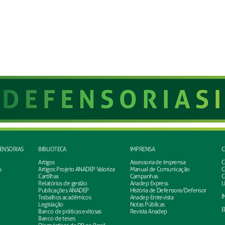
FENSORIAS
BIBLIOTECA
IMPRENSA
C
Artigos
Assessoria de Imprensa
C
s
Artigos: Projeto ANADEP Valoriza
Manual de Comunicação
C
Cartilhas
Campanhas
C
Relatórios de gestão
Anadep Express
L
Publicações ANADEP
História de Defensora/Defensor
I
Trabalhos acadêmicos
Anadep Entrevista
Legislação
Notas Públicas
E
Banco de práticas exitosas
Revista Anadep
Banco de teses