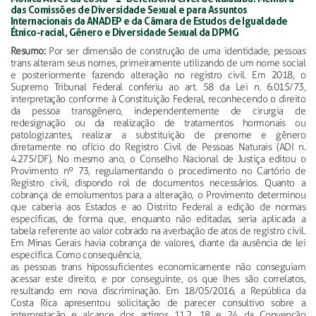
das Comissões de Diversidade Sexual e para Assuntos
Internacionais da ANADEP e da Câmara de Estudos de Igualdade
Étnico-racial, Gênero e Diversidade Sexual da DPMG
Resumo:
Por ser dimensão de construção de uma identidade, pessoas
trans alteram seus nomes, primeiramente utilizando de um nome social
e posteriormente fazendo alteração no registro civil. Em 2018, o
Supremo Tribunal Federal conferiu ao art. 58 da Lei n. 6.015/73,
interpretação conforme à Constituição Federal, reconhecendo o direito
da pessoa transgênero, independentemente de cirurgia de
redesignação ou da realização de tratamentos hormonais ou
patologizantes, realizar a substituição de prenome e gênero
diretamente no ofício do Registro Civil de Pessoas Naturais (ADI n.
4.275/DF). No mesmo ano, o Conselho Nacional de Justiça editou o
Provimento nº 73, regulamentando o procedimento no Cartório de
Registro civil, dispondo rol de documentos necessários. Quanto a
cobrança de emolumentos para a alteração, o Provimento determinou
que caberia aos Estados e ao Distrito Federal a edição de normas
específicas, de forma que, enquanto não editadas, seria aplicada a
tabela referente ao valor cobrado na averbação de atos de registro civil.
Em Minas Gerais havia cobrança de valores, diante da ausência de lei
específica. Como consequência,
as pessoas trans hipossuficientes economicamente não conseguiam
acessar este direito, e por conseguinte, os que lhes são correlatos,
resultando em nova discriminação. Em 18/05/2016, a República da
Costa Rica apresentou solicitação de parecer consultivo sobre a
interpretação e alcance dos artigos 11.2, 18 e 24 da Convenção