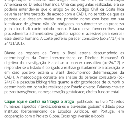
Americana de Direitos Humanos. Uma das perguntas realizadas, era se
poderia entender-se que o artigo 54 do Código Civil da Costa Rica
deveria ser interpretado, de acordo com a CADH, no sentido de que as
pessoas que desejam mudar seu primeiro nome com base em sua
identidade de gênero não são obrigados na submeter-se ao processo
jurisdicional ali contemplado, mas o Estado deve fornecer-lhes uma
procedimento administrativo gratuito, rápido e acessível para exercer
esse direito humano. A Corte proferiu parecer consultivo (oc-24/17) em
24/11/2017.
Diante da resposta da Corte, o Brasil estaria descumprindo as
determinações da Corte Interamericana de Direitos Humanos? O
objetivo da investigação é analisar o parecer consultivo (oc-24/17) e
responder se o Estado é obrigado a realizar gratuitamente a alteração, e
em caso positivo, estaria o Brasil descumprindo determinações da
CADH. A metodologia consiste em análise do parecer consultivo (oc-
24/17) e pesquisa bibliográfica quanto a obrigatoriedade de cumprir o
determinado em consulta realizada por Estado diverso. Palavras-chaves:
pessoa transgênero; nome; alteração; gratuidade; direito fundamental.
Clique aqui e confira na íntegra o artigo
publicado no livro "Direitos
humanos: aspectos interdisciplinares e travessias globais” editado pelo
Instituto Iberoamericano de Estudos Jurídicos, em Portugal, em
cooperação com o Projeto Global Crossings (versão e-book).