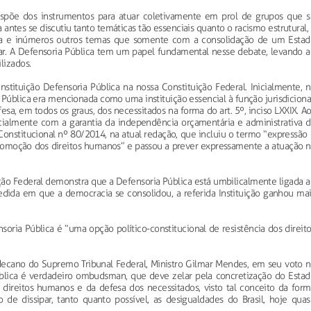
spõe dos instrumentos para atuar coletivamente em prol de grupos que s
ntes se discutiu tanto temáticas tão essenciais quanto o racismo estrutural,
iva e inúmeros outros temas que somente com a consolidação de um Estad
ar. A Defensoria Pública tem um papel fundamental nesse debate, levando a
lizados.
tituição Defensoria Pública na nossa Constituição Federal. Inicialmente, n
a Pública era mencionada como uma instituição essencial à função jurisdiciona
esa, em todos os graus, dos necessitados na forma do art. 5º, inciso LXXIX. A
icialmente com a garantia da independência orçamentária e administrativa d
Constitucional nº 80/2014, na atual redação, que incluiu o termo “expressão
romoção dos direitos humanos” e passou a prever expressamente a atuação n
ção Federal demonstra que a Defensoria Pública está umbilicalmente ligada a
edida em que a democracia se consolidou, a referida Instituição ganhou mai
oria Pública é “uma opção político-constitucional de resistência dos direit
decano do Supremo Tribunal Federal, Ministro Gilmar Mendes, em seu voto n
ública é verdadeiro ombudsman, que deve zelar pela concretização do Estad
direitos humanos e da defesa dos necessitados, visto tal conceito da form
 de dissipar, tanto quanto possível, as desigualdades do Brasil, hoje quas