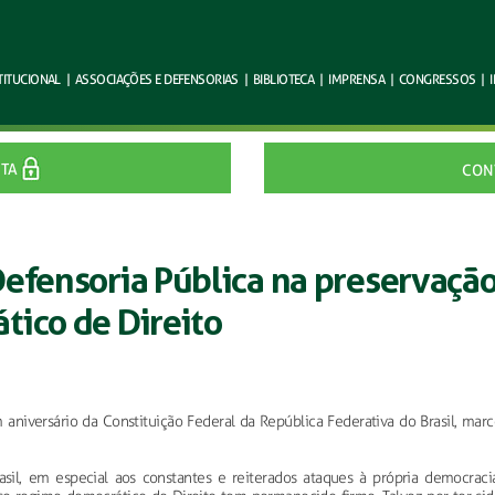
TITUCIONAL
|
ASSOCIAÇÕES E
DEFENSORIAS
|
BIBLIOTECA
|
IMPRENSA
|
CONGRESSOS
|
ITA
CON
Defensoria Pública na preservaçã
tico de Direito
iversário da Constituição Federal da República Federativa do Brasil, marc
sil, em especial aos constantes e reiterados ataques à própria democracia