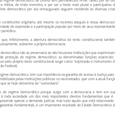
 regime democrático de Direito tem permanecido firme. Talvez por ter sid
 militar, de triste memória, e por ser o texto mais plural e participativo 
egime democrático por ela reinaugurado seguem resistindo às diversas crise
constituinte originário, até mesmo os recentes ataques à nossa democraci
liberdade de expressão e a participação popular por meio de seus representant
e periódico.
que, infelizmente, a abertura democrática do texto constitucional també
pulosamente, subverter a própria democracia.
 democrática não se preservaria se não houvesse instituições que exprimiss
de proteção do regime democrático: as denominadas funções essenciais 
 que pelo próprio texto constitucional surge como “expressão e instrumento 
ão Federal).
gime democrático, tem sua importância na garantia de acesso à Justiça para
sibilizada pelas instituições públicas: os necessitados, que com a atual funç
 que se hoje denomina de “vulneráveis”.
são do regime democrático porque surge com a democracia e tem em sua
ir à toda sociedade um dos mais importantes direitos fundamentais que é 
mpreende apenas a demanda judicial, mas tudo aquilo que está relacionado 
e garantias fundamentais, é um importante resultado do Estado Democrático d