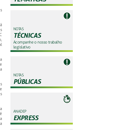
s
á
NOTAS
s
TÉCNICAS
EC
,
Acompanhe o nosso trabalho
l
legislativo
a
de
a
NOTAS
PÚBLICAS
s
e
s
a
ANADEP
é
EXPRESS
a
a