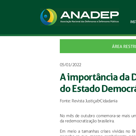
INS
ÁREA RESTR
05/01/2022
A importância da 
do Estado Democrá
Fonte: Revista Justiça&Cidadania
No mês de outubro comemora-se mais um an
da redemocratização brasileira.
Em meio a tamanhas crises vividas no Bra