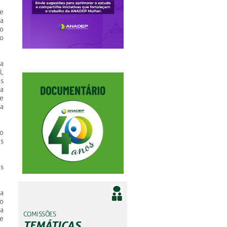
e
 a
o
o
a
l,
os
a
 e
a
o
s
os
a
o
a
COMISSÕES
e
TEMÁTICAS