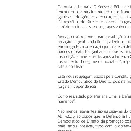
Da mesma forma, a Defensoria Pública di
encontrem eventualmente sob risco. Nunca a
igualdade de gênero, a educação inclus
Democrático de Direito se poderia imagin
cenário nacional a voz dos grupos vulnerabi
Ainda, convém rememorar a evolução da ins
redação original, ainda tímida, a Defensori
encarregada da orientação jurídica e da def
poucos o texto foi ganhando robustez, in
Instituição e mais adiante, após a Emenda 
instrumento do regime democrático”, a “p
tutela coletiva.
Essa nova roupagem trazida pela Constitui
Estado Democrático de Direito, pois na m
força e independência.
Como ressaltado por Mariana Lima, a Defens
humanos”.
Não menos relevantes são as palavras do 
ADI 4.636, ao dispor que “a Defensoria P
Democrático de Direito, da promoção dos 
mais ampla possível, tudo com o objetivo