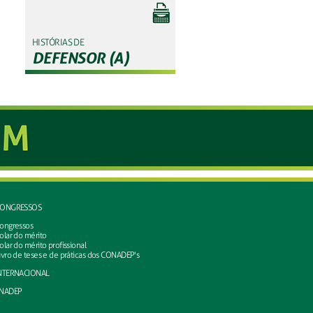
HISTÓRIAS DE
DEFENSOR (A)
ONGRESSOS
ongressos
olar do mérito
olar do mérito profissional
ivro de teses e de práticas dos CONADEP's
NTERNACIONAL
NADEP