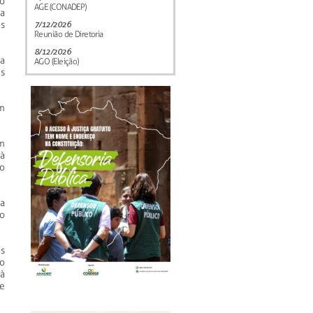
o
AGE (CONADEP)
da
s
7/12/2026
Reunião de Diretoria
8/12/2026
a
AGO (Eleição)
es
m
em
à
do
 a
ão
s
o
à
e