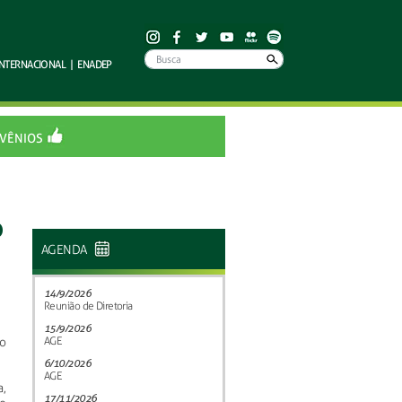
INTERNACIONAL
|
ENADEP
VÊNIOS
o
AGENDA
14/9/2026
Reunião de Diretoria
15/9/2026
o
AGE
6/10/2026
AGE
,
17/11/2026