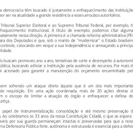
da democracia têm buscado é justamente o enfraquecimento das instituiçõe
r ser na atualidade a grande resistência a esses arroubos autoritários.
 Tribunal Superior Eleitoral e ao Supremo Tribunal Federal, por exemplo, h
aquecimento institucional. À título de exemplo, podemos citar alguma
 exatamente nessa direção. A primeira é a chamada reforma administrativa (P
ra dos Deputados e que, sob o manto de “modernizar” o Estado brasileiro
de controle, colocando em xeque a sua independência e ameaçando a principa
ilidade.
s buscam promover, ano a ano, tentativas de corte e desrespeito à autonomi
blica, buscando asfixiar a Instituição pela ausência de recursos. Por mais 
oi acionado para garantir a manutenção do orçamento encaminhado pel
ca vem sofrendo um ataque direto àquele que é um dos mais importante
 de requisição. Em uma ação coordenada, mais de 20 ações diretas d
com o escopo de limitar a atuação do órgão e enfraquecer a defesa do
stiça.
e papel de instrumentalização, consolidação e até mesmo preservação d
. Ao celebramos os 33 anos da nossa Constituição Cidadã, o que se espera 
áveis por sua guarda permaneçam intactas e preservadas para que a noss
 Defensoria Pública forte, autônoma e estruturada é essencial para a defes