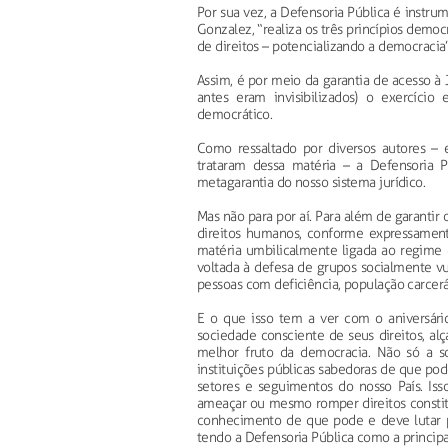
Por sua vez, a Defensoria Pública é instru
Gonzalez, “realiza os três princípios demo
de direitos – potencializando a democracia”
Assim, é por meio da garantia de acesso à 
antes eram invisibilizados) o exercíci
democrático.
Como ressaltado por diversos autores –
trataram dessa matéria – a Defensoria P
metagarantia do nosso sistema jurídico.
Mas não para por aí. Para além de garantir 
direitos humanos, conforme expressament
matéria umbilicalmente ligada ao regime 
voltada à defesa de grupos socialmente vu
pessoas com deficiência, população carcerár
E o que isso tem a ver com o aniversár
sociedade consciente de seus direitos, a
melhor fruto da democracia. Não só a s
instituições públicas sabedoras de que pod
setores e seguimentos do nosso País. I
ameaçar ou mesmo romper direitos constitu
conhecimento de que pode e deve lutar par
tendo a Defensoria Pública como a principal