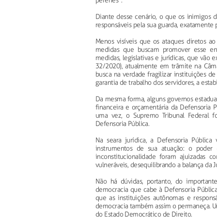
perenes”.
Diante desse cenário, o que os inimigos 
responsáveis pela sua guarda, exatamente po
Menos visíveis que os ataques diretos ao
medidas que buscam promover esse enfr
medidas, legislativas e jurídicas, que vão
32/2020), atualmente em trâmite na Câma
busca na verdade fragilizar instituições 
garantia de trabalho dos servidores, a estab
Da mesma forma, alguns governos estaduai
financeira e orçamentária da Defensoria Pú
uma vez, o Supremo Tribunal Federal f
Defensoria Pública.
Na seara jurídica, a Defensoria Públi
instrumentos de sua atuação: o poder
inconstitucionalidade foram ajuizadas 
vulneráveis, desequilibrando a balança da Ju
Não há dúvidas, portanto, do important
democracia que cabe à Defensoria Pública
que as instituições autônomas e respons
democracia também assim o permaneça. Uma
do Estado Democrático de Direito.