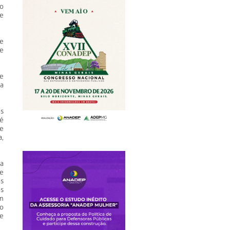
ro
de
ue
e
e
a
os
é
e
,
a
e
s
os
m
o
e