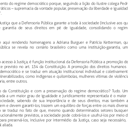
mento do regime democrático porque, seguindo a lição do ilustre colega Ped
cráticos – supremacia da vontade popular, preservação da liberdade e igualda
.
Justiça que a Defensoria Pública garante a toda à sociedade (inclusive aos q
o e garantia de seus direitos em pé de igualdade, consolidando o regim
 e aqui rendendo homenagens a Adriana Burguer e Patrícia Ketterman, qu
ública se revela no cenário brasileiro como uma instituição-garantia, um
o acesso à Justiça, é função institucional da Defensoria Pública a promoção d
e previsto no art. 134 da Constituição. A promoção dos direitos humanos 
democrático e se traduz em atuação institucional individual e coletivament
lnerabilizados, como indígenas e quilombolas, mulheres vítimas de violência
ia, entre outros.
io da Constituição e com a preservação do regime democrático? Tudo. Um
lçada a um maior grau de igualdade e juridicamente representada é o maior 
ociedade, sabendo de sua importância e de seus direitos, mas também a
em e devem garanti-los, trazem um equilibro de forças entre os mais divers
sso se traduz no fato de que, mesmo quando determinados setores busque
cionalmente previstos, a sociedade pode cobrá-los e usufruí-los por meio d
a preservá-los, inclusive por intermédio da Justiça, caso seja necessário, 
 aliada.