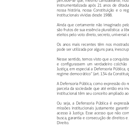
percebe-se que, mesmo cambaleante, nosso
instrumentalizada após 21 anos de ditadura
nossa história, nossa Constituição e o r
institucionais vividas desde 1988.
Ainda que certamente não imaginado pelo 
são frutos de sua essência pluralística: a 
eleitos pelo voto direto, secreto, universal 
Os anos mais recentes têm nos mostrado 
pode ser utilizada por alguns para, inescru
Nesse sentido, temos visto que a conquista
e configurassem um verdadeiro colchão 
Justiça, em especial a Defensoria Pública,
regime democrático” (art. 134 da Constituiç
A Defensoria Pública, como expressão do re
parcela da sociedade que até então era invi
institucional têm seu conceito ampliado ao
Ou seja, a Defensoria Pública é expres
missões institucionais justamente garant
acesso à Justiça. Esse acesso que não co
busca, garantia e consecução de direitos 
Direito.