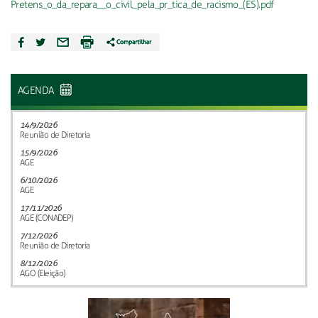
Pretens_o_da_repara__o_civil_pela_pr_tica_de_racismo_(ES).pdf
AGENDA
14/9/2026
Reunião de Diretoria
15/9/2026
AGE
6/10/2026
AGE
17/11/2026
AGE (CONADEP)
7/12/2026
Reunião de Diretoria
8/12/2026
AGO (Eleição)