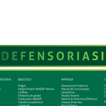
FENSORIAS
BIBLIOTECA
IMPRENSA
C
Artigos
Assessoria de Imprensa
C
s
Artigos: Projeto ANADEP Valoriza
Manual de Comunicação
C
Cartilhas
Campanhas
C
Relatórios de gestão
Anadep Express
L
Publicações ANADEP
História de Defensora/Defensor
I
Trabalhos acadêmicos
Anadep Entrevista
Legislação
Notas Públicas