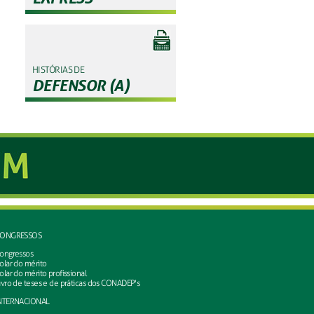
HISTÓRIAS DE
DEFENSOR (A)
ONGRESSOS
ongressos
olar do mérito
olar do mérito profissional
ivro de teses e de práticas dos CONADEP's
NTERNACIONAL