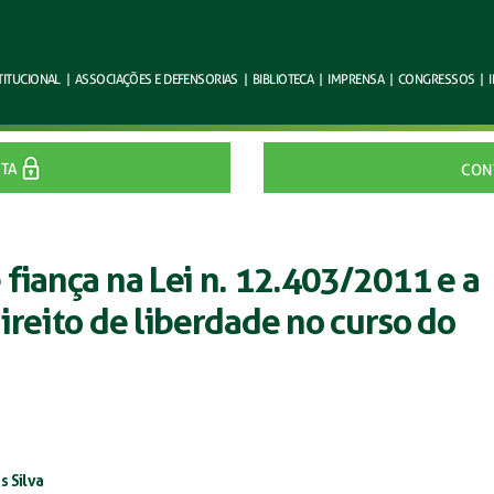
TITUCIONAL
|
ASSOCIAÇÕES E
DEFENSORIAS
|
BIBLIOTECA
|
IMPRENSA
|
CONGRESSOS
|
ITA
CON
fiança na Lei n. 12.403/2011 e a
ireito de liberdade no curso do
s Silva